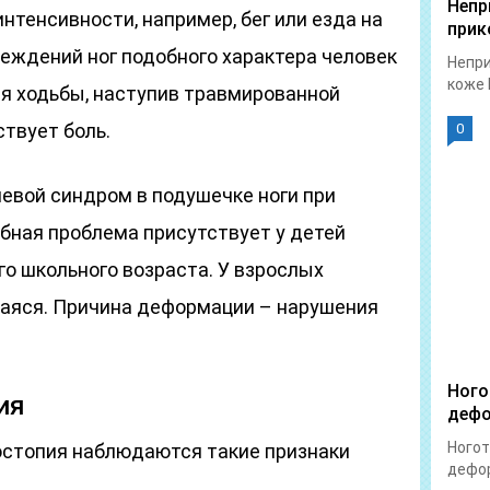
Непр
нтенсивности, например, бег или езда на
прик
еждений ног подобного характера человек
Непри
коже 
мя ходьбы, наступив травмированной
ствует боль.
0
евой синдром в подушечке ноги при
бная проблема присутствует у детей
о школьного возраста. У взрослых
аяся. Причина деформации – нарушения
Ного
ия
дефо
Ногот
костопия наблюдаются такие признаки
дефор