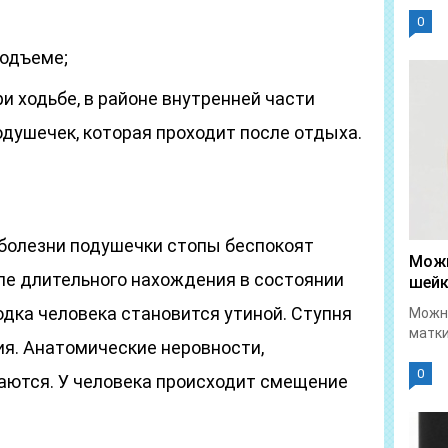
0
подъеме;
и ходьбе, в районе внутренней части
подушечек, которая проходит после отдыха.
болезни подушечки стопы беспокоят
Можн
ле длительного нахождения в состоянии
шейк
одка человека становится утиной. Ступня
Можно
матки
ия. Анатомические неровности,
0
аются. У человека происходит смещение