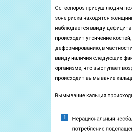
Остеопороз присущ людям пож
зоне риска находятся женщины
наблюдается ввиду дефицита к
происходит утончение костей,
деформированию, в частности
ввиду наличия следующих фак
организме, что выступает воз
происходит вымывание кальци
Вымывание кальция происход
Нерациональный несба
потребление подслащен