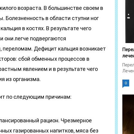
илого возраста. В большинстве своем в
. Болезненность в области ступни ног
альция в костях. В результате чего
 и они легче подвергаются
, переломам. Дефицит кальция возникает
Пере
лече
торов: сбой обменных процессов в
Перел
растным явлением и в результате чего
Лечен
я из организма.
0
ит по следующим причинам:
лансированный рацион. Чрезмерное
ных газированных напитков, мяса без