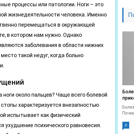
ные процессы или патологии. Ноги – это
ой жизнедеятельности человека. Именно
П
ственно перемещаться в окружающей
те, в котором нам нужно. Однако
являются заболевания в области нижних
место такой недуг, когда больно
и.
ущений
Боле
 ноги около пальцев? Чаще всего болевой
прик
 стопы характеризуется внезапностью
Болез
Почем
ной испытывает как физический
ся ухудшение психического равновесия.
0