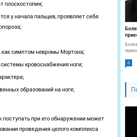
ат плоскостопия;
ся у начала пальцев, проявляет себя
опороза;
Боле
прик
Болез
прико
, как симптом невромы Мортона;
0
 системы кровоснабжения ноги;
арактера;
П
венных образований на ноге;
к поступать при его обнаружении может
новании проведения целого комплекса