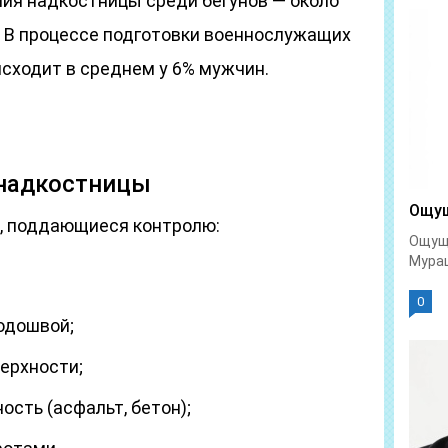
ия надкостницы среди бегунов — около
. В процессе подготовки военнослужащих
сходит в среднем у 6% мужчин.
надкостницы
Ощущ
 поддающиеся контролю:
Ощуще
Мураш
0
подошвой;
верхности;
сть (асфальт, бетон);