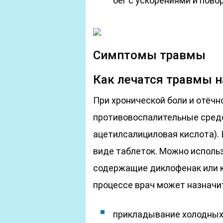
бег с ускорениями и пово
Симптомы травмы
Как лечатся травмы 
При хронической боли и отёч
противовоспалительные средс
ацетилсалициловая кислота). И
виде таблеток. Можно использ
содержащие диклофенак или 
процессе врач может назначи
прикладывание холодных 