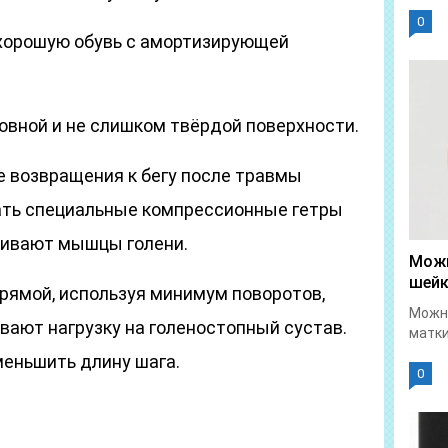
0
хорошую обувь с амортизирующей
овной и не слишком твёрдой поверхности.
 возвращения к бегу после травмы
ать специальные компрессионные гетры
живают мышцы голени.
Можн
шейк
прямой, используя минимум поворотов,
Можно
вают нагрузку на голеностопный сустав.
матки
меньшить длину шага.
0