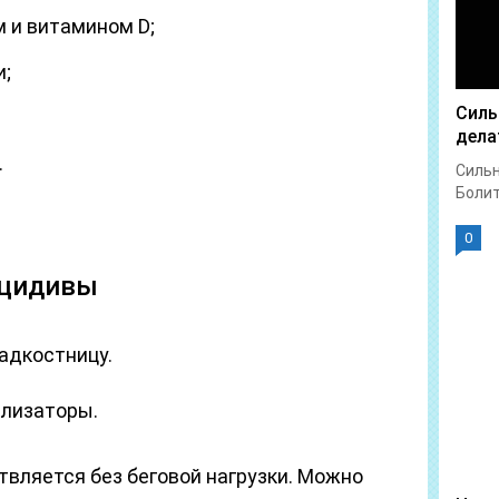
м и витамином D;
и;
Силь
дела
.
Сильн
Болит 
0
ецидивы
адкостницу.
лизаторы.
вляется без беговой нагрузки. Можно