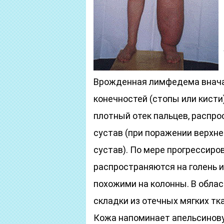
Врожденная лимфедема внача
конечностей (стопы или кисти
плотный отек пальцев, распр
сустав (при поражении верхне
сустав). По мере прогрессир
распространяются на голень и
похожими на колонны. В обла
складки из отечных мягких тк
Кожа напоминает апельсинову