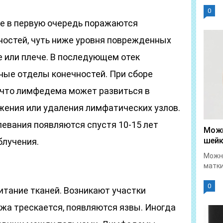
0
е в первую очередь поражаются
остей, чуть ниже уровня поврежденных
е или плече. В последующем отек
ные отделы конечностей. При сборе
 что лимфедема может развиться в
жения или удаления лимфатических узлов.
левания появляются спустя 10-15 лет
Можн
шейк
блучения.
Можно
матки
0
тание тканей. Возникают участки
жа трескается, появляются язвы. Иногда