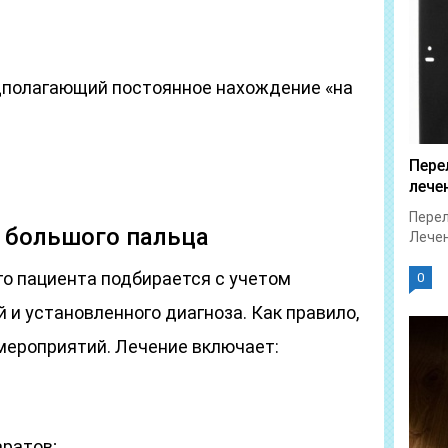
дполагающий постоянное нахождение «на
Пере
лече
Перел
у большого пальца
Лечен
го пациента подбирается с учетом
0
и установленного диагноза. Как правило,
мероприятий. Лечение включает:
ратов;