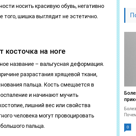
ости носить красивую обувь, негативно
П
е того, шишка выглядит не эстетично.
т косточка на ноге
чное название – вальгусная деформация.
причине разрастания хрящевой ткани,
снования пальца. Кость смещается в
Боле
 воспаление и начинают мучить
прик
остопие, лишний вес или свойства
Болез
тного человека могут провоцировать
Почем
 большого пальца.
0