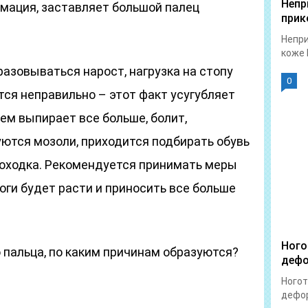
Непр
рмация, заставляет большой палец
прик
Непри
коже 
разовываться нарост, нагрузка на стопу
0
ся неправильно – этот факт усугубляет
ем выпирает все больше, болит,
ются мозоли, приходится подбирать обувь
походка. Рекомендуется принимать меры
ноги будет расти и приносить все больше
Ного
 пальца, по каким причинам образуются?
дефо
Ногот
дефор