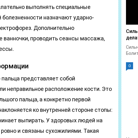
елательно выполнять специальные
 болезненности назначают ударно-
лектрофорез. Дополнительно
Силь
дела
 ванночки, проводить сеансы массажа,
Сильн
ессы.
Болит 
формации
0
о пальца представляет собой
ли неправильное расположение кости. Это
ьшого пальца, а конкретно первой
наклоняется ко внутренней стороне стопы:
ачинает выпирать. У здоровых людей на
 ровно и связаны сухожилиями. Такая