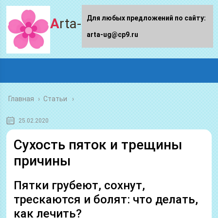
Для любых предложений по сайту:
Arta-ug.ru
arta-ug@cp9.ru
Главная
›
Статьи
25.02.2020
Сухость пяток и трещины
причины
Пятки грубеют, сохнут,
трескаются и болят: что делать,
как лечить?