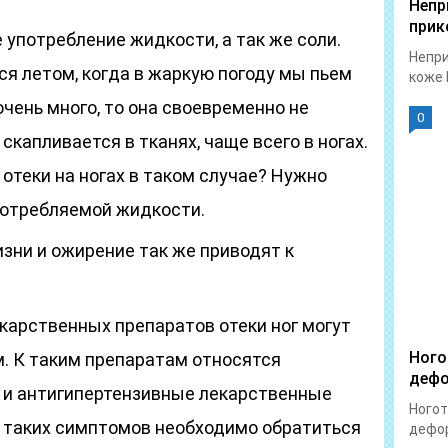
Непр
прик
 употребление жидкости, а так же соли.
Непри
ся летом, когда в жаркую погоду мы пьем
коже 
очень много, то она своевременно не
0
скапливается в тканях, чаще всего в ногах.
 отеки на ногах в таком случае? Нужно
потребляемой жидкости.
ни и ожирение так же приводят к
карственных препаратов отеки ног могут
Ного
. К таким препаратам относятся
дефо
 и антигипертензивные лекарственные
Ногот
 таких симптомов необходимо обратиться
дефор