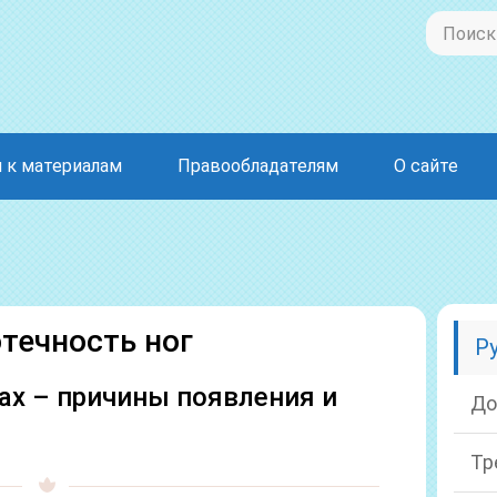
 к материалам
Правообладателям
О сайте
отечность ног
Р
гах – причины появления и
До
Тр