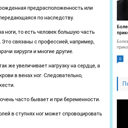
Врожденная предрасположенность или
передающаяся по наследству.
Боле
 ноги, то есть человек большую часть
прик
 Это связаны с профессией, например,
Болез
прико
врачи хирурги и многие другие.
0
ак же увеличивает нагрузку на сердце, а
рови в венах ног. Следовательно,
П
жести.
 очень часто бывает и при беременности.
олей в ступнях ног может спровоцировать