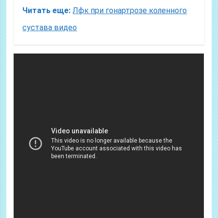
Читать еще:
Лфк при гонартрозе коленного
сустава видео