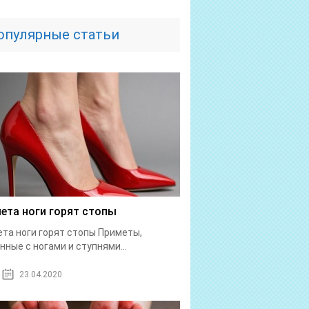
опулярные статьи
ета ноги горят стопы
та ноги горят стопы Приметы,
нные с ногами и ступнями...
23.04.2020