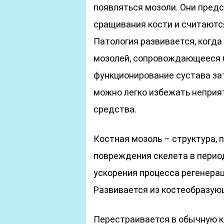
появляться мозоли. Они пред
сращивания кости и считают
Патология развивается, когд
мозолей, сопровождающееся б
функционирование сустава зат
можно легко избежать неприя
средства.
Костная мозоль – структура,
повреждения скелета в период
ускорения процесса регенерац
Развивается из костеобразую
Перестраивается в обычную ко