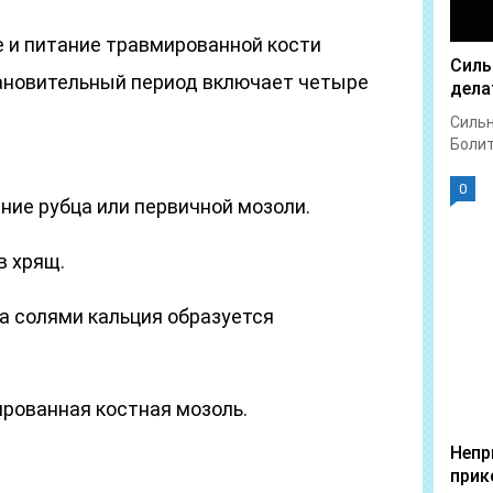
е и питание травмированной кости
Силь
ановительный период включает четыре
дела
Сильн
Болит 
0
ние рубца или первичной мозоли.
в хрящ.
а солями кальция образуется
рованная костная мозоль.
Непр
прик