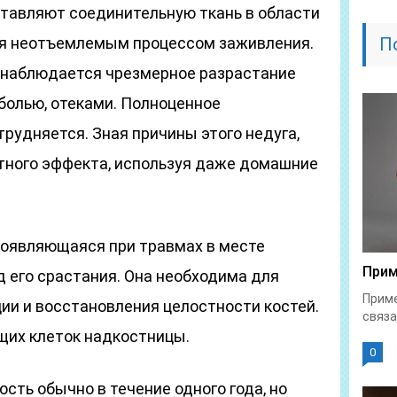
ставляют соединительную ткань в области
ся неотъемлемым процессом заживления.
П
а наблюдается чрезмерное разрастание
олью, отеками. Полноценное
рудняется. Зная причины этого недуга,
тного эффекта, используя даже домашние
 появляющаяся при травмах в месте
Прим
 его срастания. Она необходима для
Приме
ии и восстановления целостности костей.
связа
щих клеток надкостницы.
0
сть обычно в течение одного года, но