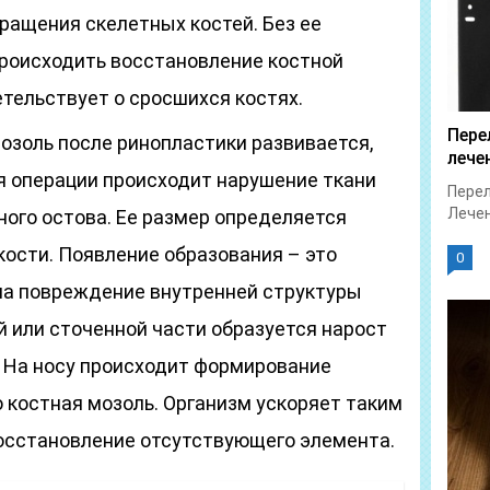
ащения скелетных костей. Без ее
роисходить восстановление костной
етельствует о сросшихся костях.
Пере
озоль после ринопластики развивается,
лече
я операции происходит нарушение ткани
Перел
Лечен
ного остова. Ее размер определяется
кости. Появление образования – это
0
на повреждение внутренней структуры
й или сточенной части образуется нарост
. На носу происходит формирование
 костная мозоль. Организм ускоряет таким
осстановление отсутствующего элемента.