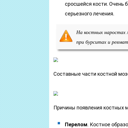
сросшейся кости. Очень б
серьезного лечения.
На костных наростах
при бурситах и ревма
Составные части костной моз
Причины появления костных м
Перелом
. Костное образ