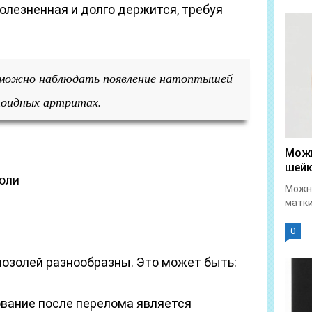
олезненная и долго держится, требуя
 можно наблюдать появление натоптышей
тоидных артритах.
Можн
шейк
оли
Можно
матки
0
озолей разнообразны. Это может быть:
ование после перелома является