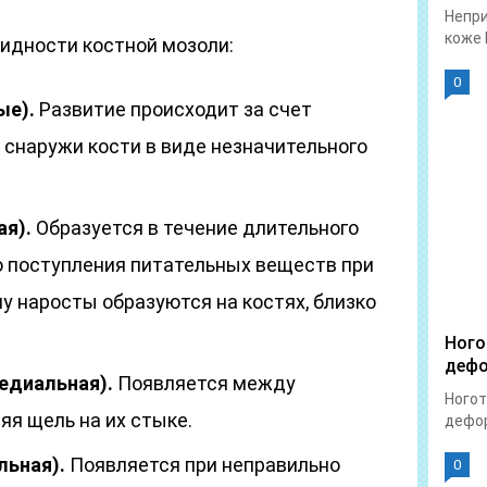
Непри
коже 
идности костной мозоли:
0
ые).
Развитие происходит за счет
 снаружи кости в виде незначительного
ая).
Образуется в течение длительного
о поступления питательных веществ при
у наросты образуются на костях, близко
Ного
дефо
едиальная).
Появляется между
Ногот
яя щель на их стыке.
дефор
льная).
Появляется при неправильно
0