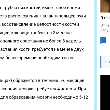
г трубчатых костей, имеет свое время
ста расположения. Фаланги пальцев руки
От ч
, восстановление целостности костей
От че
ног у..
яцев, ключице требуется 2 месяца.
 полного срастания не более 3 недель.
0
астания кости требуется не менее двух
тем более времени необходимо на ее
П
льцах) образуется в течение 5-6 месяцев.
зования мозоли требуется 4 недели. При
 для образования мозоли необходимо 5-12