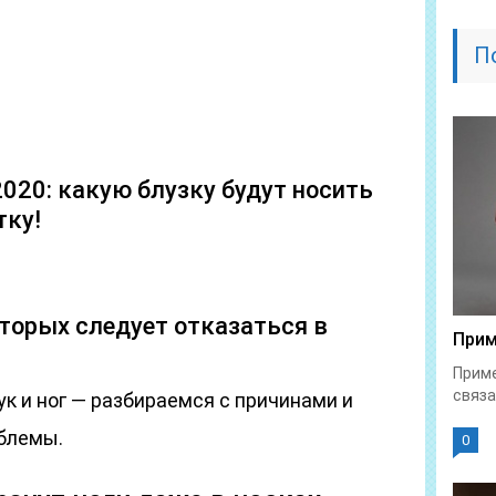
П
020: какую блузку будут носить
тку!
оторых следует отказаться в
Прим
Приме
связа
ук и ног — разбираемся с причинами и
блемы.
0