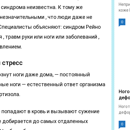
Непри
 синдрома неизвестна. К тому же
коже 
незначительными , что люди даже не
0
. Специалисты объясняют: синдром Рейно
 , травм руки или ноги или заболеваний ,
влением.
 стресс
рзнут ноги даже дома, — постоянный
ные ноги — естественный ответ организма
Ного
ртизола.
дефо
Ногот
» попадают в кровь и вызывают сужение
дефор
не добирается до самых отдаленных
0