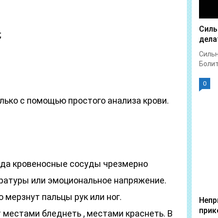
Силь
;
дела
Сильн
Болит 
0
ько с помощью простого анализа крови.
огда кровеносные сосуды чрезмерно
ратуры или эмоциональное напряжение.
 мерзнут пальцы рук или ног.
Непр
прик
 местами бледнеть , местами краснеть. В