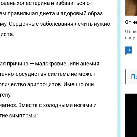
овень холестерина и избавиться от
ам правильная диета и здоровый образ
От ч
рму. Сердечные заболевания лечить нужно
От че
иста.
ног у..
0
ая причина — малокровие , или анемия.
рдечно-сосудистая система не может
П
личество эритроцитов. Именно они
телу.
иагноз. Вместе с холодными ногами и
угие симптомы: