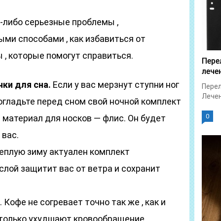
-либо серьезные проблемы ,
ми способами , как избавиться от
 , которые помогут справиться.
Пере
лече
ки для сна.
Если у вас мерзнут ступни ног
Перел
Лечен
Погладьте перед сном свой ночной комплект
0
й материал для носков — флис. Он будет
 вас.
еплую зиму актуален комплект
лой защитит вас от ветра и сохранит
 Кофе не согревает точно так же , как и
только ухудшают кровообращение.