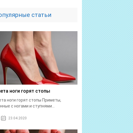
опулярные статьи
ета ноги горят стопы
та ноги горят стопы Приметы,
нные с ногами и ступнями...
23.04.2020