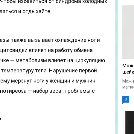
к. Чтобы избавиться от синдрома холодных
бляться и отдыхайте.
езы также вызывает охлаждение ног и
 щитовидки влияет на работу обмена
очке — метаболизм влияет на циркуляцию
Можн
а температуру тела. Нарушение первой
шейк
чему мерзнут ноги у женщин и мужчин.
Можно
матки
отиреоза — набор веса , проблемы с
0
ь