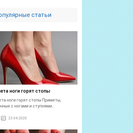
опулярные статьи
ета ноги горят стопы
та ноги горят стопы Приметы,
нные с ногами и ступнями...
23.04.2020