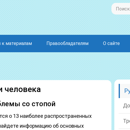
 к материалам
Правообладателям
О сайте
и человека
Р
блемы со стопой
До
тся о 13 наиболее распространенных
Тр
 найдете информацию об основных