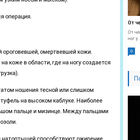
я операция.
От ч
От че
ног у..
 ороговевшей, омертвевшей кожи.
0
на коже в области, где на ногу создается
рузка).
П
татом ношения тесной или слишком
 туфель на высоком каблуке. Наиболее
ьшом пальце и мизинце. Между пальцами
озоли.
и натоптышей способствуют ожирение,