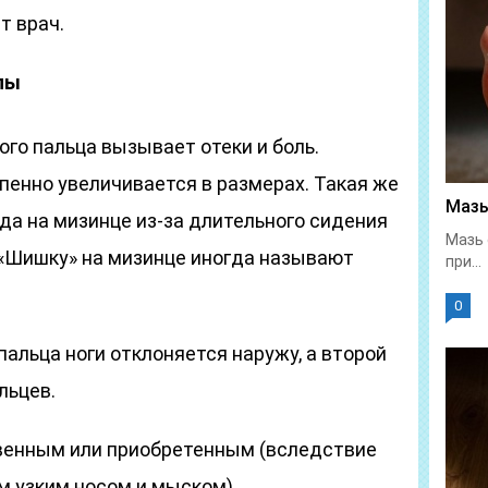
т врач.
пы
го пальца вызывает отеки и боль.
пенно увеличивается в размерах. Такая же
Мазь
да на мизинце из-за длительного сидения
Мазь 
«Шишку» на мизинце иногда называют
при...
0
альца ноги отклоняется наружу, а второй
льцев.
венным или приобретенным (вследствие
м узким носом и мыском).