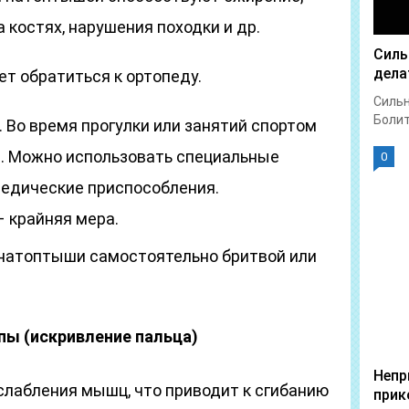
 костях, нарушения походки и др.
Силь
дела
т обратиться к ортопеду.
Сильн
Болит 
. Во время прогулки или занятий спортом
. Можно использовать специальные
0
педические приспособления.
– крайняя мера.
 натоптыши самостоятельно бритвой или
ы (искривление пальца)
Непр
ослабления мышц, что приводит к сгибанию
прик