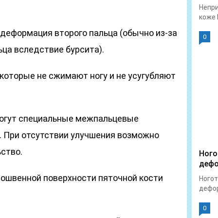
Непри
коже 
деформация второго пальца (обычно из-за
0
ьца вследствие бурсита).
 которые не сжимают ногу и не усугубляют
могут специальные межпальцевые
. При отсутствии улучшения возможно
ство.
Ного
дефо
дошвенной поверхности пяточной кости
Ногот
дефор
0