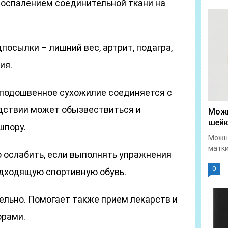
оспалением соединительной ткани на
осылки – лишний вес, артрит, подагра,
ия.
е подошвенное сухожилие соединяется с
дствии может обызвествиться и
Можн
шейк
шпору.
Можно
матки
о ослабить, если выполнять упражнения
0
одходящую спортивную обувь.
льно. Помогает также прием лекарств и
орами.