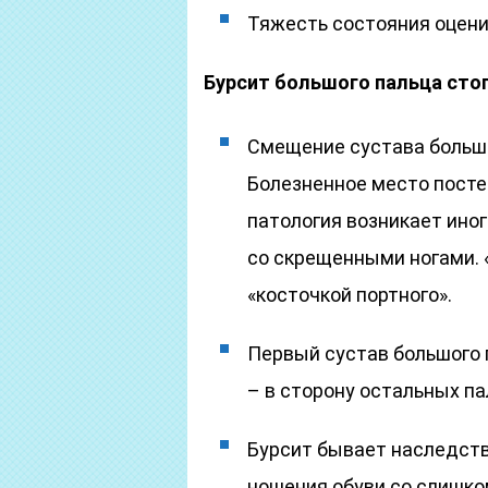
Тяжесть состояния оцени
Бурсит большого пальца сто
Смещение сустава большо
Болезненное место посте
патология возникает иног
со скрещенными ногами. 
«косточкой портного».
Первый сустав большого п
– в сторону остальных па
Бурсит бывает наследст
ношения обуви со слишко