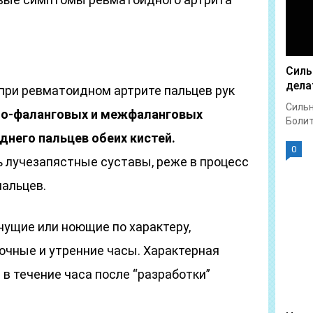
Силь
дела
 при ревматоидном артрите пальцев рук
Сильн
но-фаланговых и межфаланговых
Болит 
днего пальцев обеих кистей.
0
 лучезапястные суставы, реже в процесс
пальцев.
нущие или ноющие по характеру,
очные и утренние часы. Характерная
 в течение часа после “разработки”