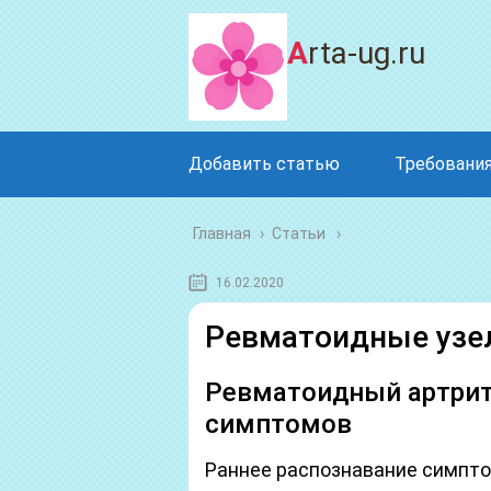
Arta-ug.ru
Добавить статью
Требования
Главная
›
Статьи
16.02.2020
Ревматоидные узе
Ревматоидный артрит 
симптомов
Раннее распознавание симпт