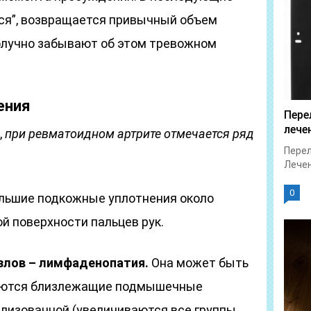
ся”, возвращается привычный объем
олучно забывают об этом тревожном
ения
Пере
лече
,
при ревматоидном артрите отмечается ряд
Перел
Лечен
0
льшие подкожные уплотнения около
ой поверхности пальцев рук.
злов – лимфаденопатия.
Она может быть
ваются близлежащие подмышечные
ализованной (увеличиваются все группы