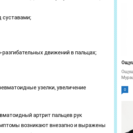
д суставами;
о-разгибательных движений в пальцах;
Ощущ
Ощуще
Мураш
(ревматоидные узелки, увеличение
0
евматоидный артрит пальцев рук
имптомы возникают внезапно и выражены