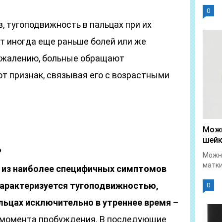
0
, тугоподвижность в пальцах при их
т иногда еще раньше болей или же
сожалению, больные обращают
т признак, связывая его с возрастными
Можн
шейк
ь
Можно
матки
н из наиболее специфичных симптомов
характеризуется тугоподвижностью,
0
льцах исключительно в утреннее время
–
от момента пробуждения. В последующие