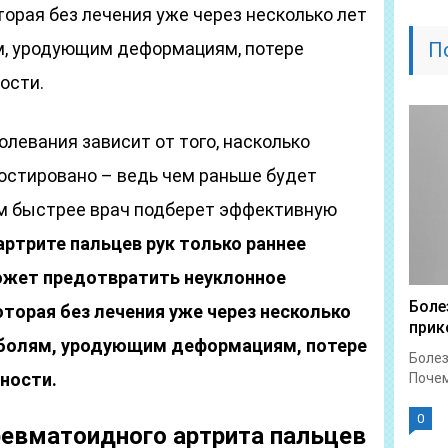
торая без лечения уже через несколько лет
м, уродующим деформациям, потере
П
ости.
олевания зависит от того, насколько
остировано – ведь чем раньше будет
ем быстрее врач подберет эффективную
ртрите пальцев рук только раннее
ожет предотвратить неуклонное
Боле
оторая без лечения уже через несколько
прик
 болям, уродующим деформациям, потере
Болез
ности.
Почем
0
ревматоидного артрита пальцев