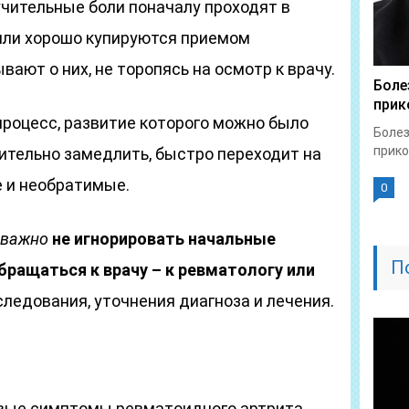
учительные боли поначалу проходят в
или хорошо купируются приемом
вают о них, не торопясь на осмотр к врачу.
Боле
прик
процесс, развитие которого можно было
Болез
прико
ачительно замедлить, быстро переходит на
 и необратимые.
0
 важно
не игнорировать начальные
П
обращаться к врачу – к ревматологу или
следования, уточнения диагноза и лечения.
вые симптомы ревматоидного артрита