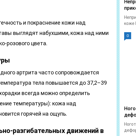
Непр
прик
Непри
течность и покраснение кожи над
коже 
тавы выглядят набухшими, кожа над ними
0
ко-розового цвета.
уры
дного артрита часто сопровождается
температура тела повышается до 37,2–39
ихорадки всегда можно определить
ние температуры): кожа над
Ного
овится горячей на ощупь.
дефо
Ногот
льно-разгибательных движений в
дефор