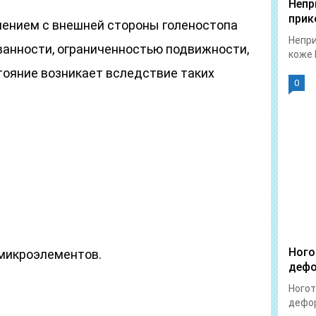
Непр
прик
нением с внешней стороны голеностопа
Непри
ванности, ограниченностью подвижности,
коже 
стояние возникает вследствие таких
0
Ного
микроэлементов.
дефо
Ногот
дефор