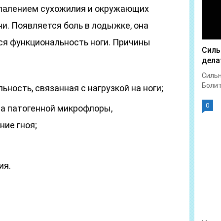
спалением сухожилия и окружающих
и. Появляется боль в лодыжке, она
ся функциональность ноги. Причины
Силь
дела
Сильн
Болит 
ность, связанная с нагрузкой на ноги;
0
ва патогенной микрофлоры,
ие гноя;
ия.