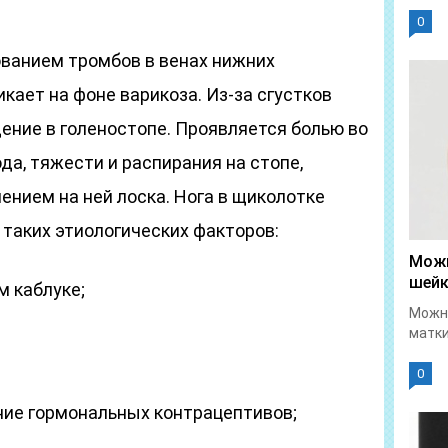
0
ованием тромбов в венах нижних
кает на фоне варикоза. Из-за сгустков
ение в голеностопе. Проявляется болью во
да, тяжести и распирания на стопе,
ением на ней лоска. Нога в щиколотке
 таких этиологических факторов:
Можн
шейк
м каблуке;
Можно
матки
0
ие гормональных контрацептивов;