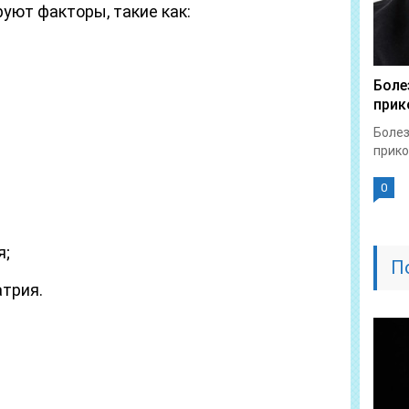
уют факторы, такие как:
Боле
прик
Болез
прико
0
я;
П
атрия.