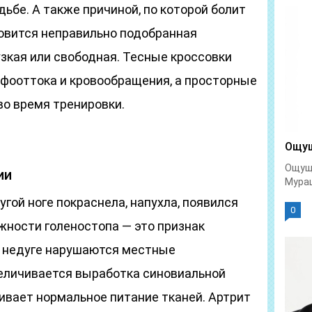
ьбе. А также причиной, по которой болит
новится неправильно подобранная
зкая или свободная. Тесные кроссовки
фооттока и кровообращения, а просторные
во время тренировки.
Ощущ
Ощуще
ии
Мураш
угой ноге покраснела, напухла, появился
0
жности голеностопа — это признак
м недуге нарушаются местные
еличивается выработка синовиальной
ивает нормальное питание тканей. Артрит