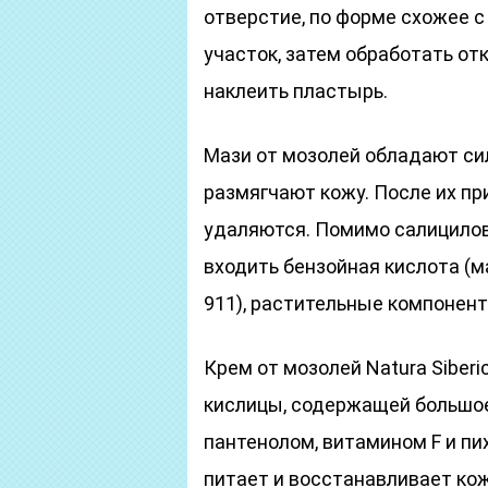
отверстие, по форме схожее с
участок, затем обработать от
наклеить пластырь.
Мази от мозолей обладают с
размягчают кожу. После их п
удаляются. Помимо салицилов
входить бензойная кислота (м
911), растительные компонент
Крем от мозолей Natura Siberi
кислицы, содержащей большое
пантенолом, витамином F и п
питает и восстанавливает ко