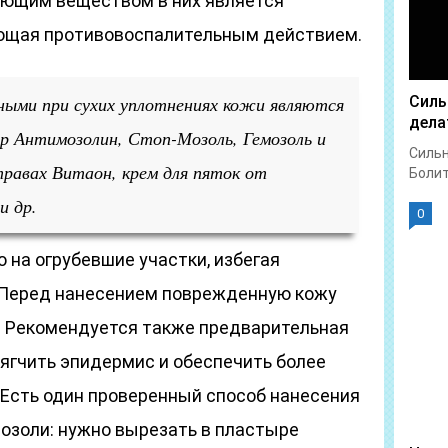
ующим веществом в них является
ающая противовоспалительным действием.
ными при сухих уплотнениях кожи являются
Силь
дела
р Антимозолин, Стоп-Мозоль, Гемозоль и
Сильн
травах Витаон, крем для пяток от
Болит 
и др.
0
 на огрубевшие участки, избегая
 Перед нанесением поврежденную кожу
. Рекомендуется также предварительная
ягчить эпидермис и обеспечить более
 Есть один проверенный способ нанесения
мозоли: нужно вырезать в пластыре