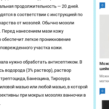
0
альная продолжительность — 20 дней.
ятся в соответствии с инструкцией по
карства от мозолей. Обычно мозоли
. Перед нанесением мази кожу
о обеспечит легкое проникновение
 поврежденного участка кожи.
чала нужно обработать антисептиком. В
Можн
шейк
сь водорода (3% раствор), раствор
Можно
трептоцида, Банеоцина, Тирозура.
матки
иловой мазью или любой мазью, в которой
0
фективны при мокрых мозолях ванночки в
.