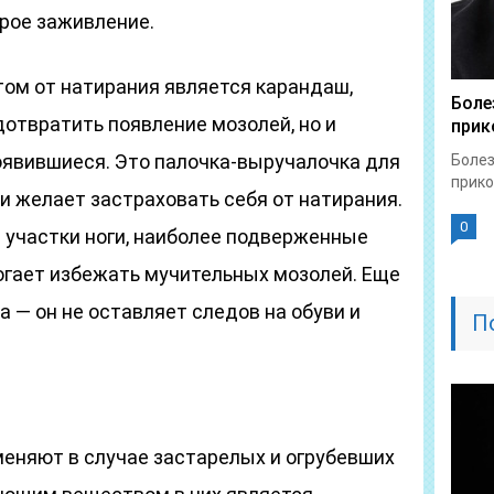
трое заживление.
ом от натирания является карандаш,
Боле
отвратить появление мозолей, но и
прик
явившиеся. Это палочка-выручалочка для
Болез
прико
 и желает застраховать себя от натирания.
0
участки ноги, наиболее подверженные
огает избежать мучительных мозолей. Еще
 — он не оставляет следов на обуви и
П
меняют в случае застарелых и огрубевших