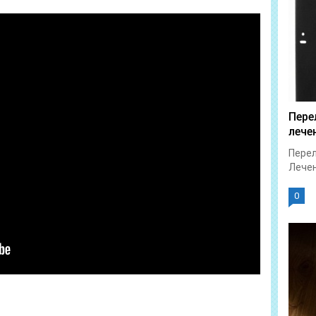
Пере
лече
Перел
Лечен
0