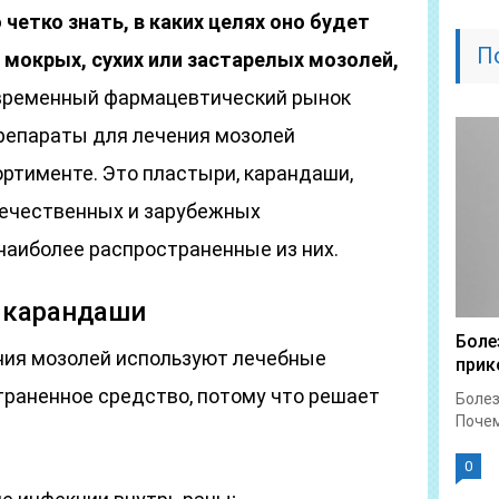
четко знать, в каких целях оно будет
П
 мокрых, сухих или застарелых мозолей,
ременный фармацевтический рынок
препараты для лечения мозолей
ртименте. Это пластыри, карандаши,
течественных и зарубежных
наиболее распространенные из них.
 карандаши
Боле
ния мозолей используют лечебные
прик
траненное средство, потому что решает
Болез
Почем
0