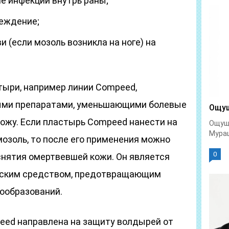
е инфекции внутрь раны;
реждение;
 (если мозоль возникла на ноге) на
тыри, например линии Compeed,
ыми препаратами, уменьшающими болевые
Ощущ
жу. Если пластырь Compeed нанести на
Ощуще
Мураш
озоль, то после его применения можно
0
снятия омертвевшей кожи. Он является
еским средством, предотвращающим
ообразований.
eed направлена на защиту волдырей от