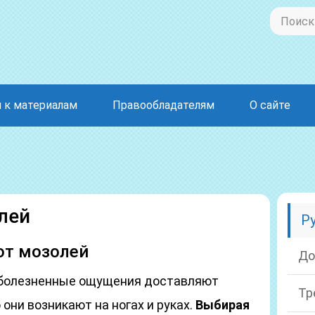
 к материалам
Правообладателям
О сайте
лей
Р
от мозолей
До
и болезненные ощущения доставляют
Тр
 они возникают на ногах и руках.
Выбирая