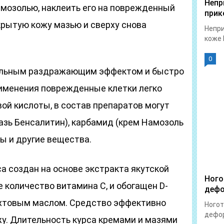
Непр
 мозолью, наклеить его на поврежденный
прик
крытую кожу мазью и сверху снова
Непри
коже 
0
ильным раздражающим эффектом и быстро
рименения поврежденные клетки легко
ой кислоты, в состав препаратов могут
азь Бенсалитин), карбамид (крем Намозоль
ы и другие вещества.
ca создан на основе экстракта якутской
Ного
 количество витамина С, и обогащен D-
дефо
ихтовым маслом. Средство эффективно
Ногот
дефор
жу. Длительность курса кремами и мазями