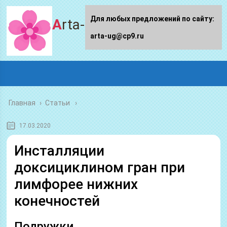
Для любых предложений по сайту:
Arta-ug.ru
arta-ug@cp9.ru
Главная
›
Статьи
17.03.2020
Инсталляции
доксициклином гран при
лимфорее нижних
конечностей
Подружки