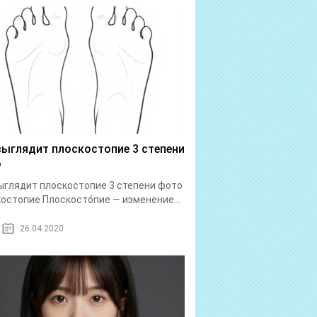
выглядит плоскостопие 3 степени
о
ыглядит плоскостопие 3 степени фото
остопие Плоскосто́пие — изменение...
26.04.2020