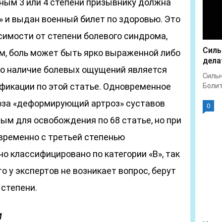
чным 3 или 4 степени призывнику должна
» и выдан военный билет по здоровью. Это
симости от степени болевого синдрома,
Силь
м, боль может быть ярко выраженной либо
дела
но наличие болевых ощущений является
Сильн
икации по этой статье. Одновременное
Болит 
оза «деформирующий артроз» суставов
0
ым для освобождения по 68 статье, но при
овременно с третьей степенью
о классифицировано по категории «В», так
о у экспертов не возникает вопрос, берут
 степени.
и