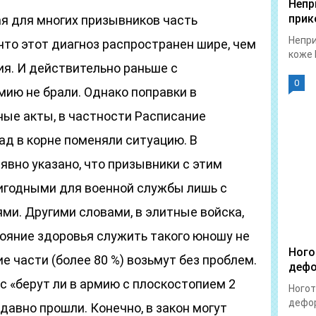
Непр
прик
ая для многих призывников часть
Непри
что этот диагноз распространен шире, чем
коже 
ия. И действительно раньше с
0
мию не брали. Однако поправки в
ные акты, в частности Расписание
зад в корне поменяли ситуацию. В
явно указано, что призывники с этим
игодными для военной службы лишь с
ми. Другими словами, в элитные войска,
ояние здоровья служить такого юношу не
Ного
е части (более 80 %) возьмут без проблем.
дефо
ос «берут ли в армию с плоскостопием 2
Ногот
дефор
давно прошли. Конечно, в закон могут