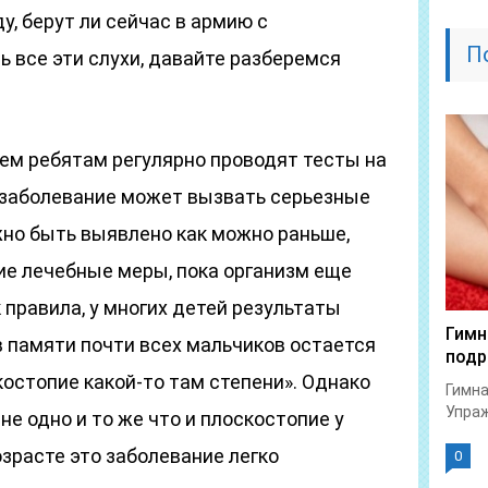
ду, берут ли сейчас в армию с
П
ь все эти слухи, давайте разберемся
сем ребятам регулярно проводят тесты на
а заболевание может вызвать серьезные
но быть выявлено как можно раньше,
е лечебные меры, пока организм еще
 правила, у многих детей результаты
Гимн
в памяти почти всех мальчиков остается
подр
костопие какой-то там степени». Однако
Гимна
Упраж
не одно и то же что и плоскостопие у
озрасте это заболевание легко
0