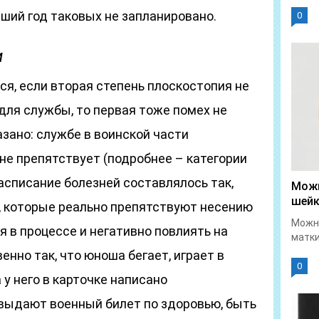
йший год таковых не запланировано.
0
и
я, если вторая степень плоскостопия не
для службы, то первая тоже помех не
азано: службе в воинской части
не препятствует (подробнее – категории
Расписание болезней составлялось так,
Можн
шейк
ы, которые реально препятствуют несению
Можно
 в процессе и негативно повлиять на
матки
нно так, что юноша бегает, играет в
0
 у него в карточке написано
у выдают военный билет по здоровью, быть