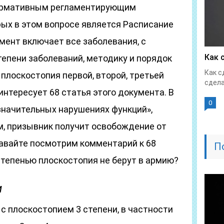
 нормативным регламентирующим
рых в этом вопросе является Расписание
умент включает все заболевания, с
Как 
тепени заболеваний, методику и порядок
Как с
 плоскостопия первой, второй, третьей
сдела
интересует 68 статья этого документа. В
0
езначительных нарушениях функций»,
, призывник получит освобождение от
 давайте посмотрим комментарий к 68
П
 степенью плоскостопия не берут в армию?
и
 с плоскостопием 3 степени, в частности