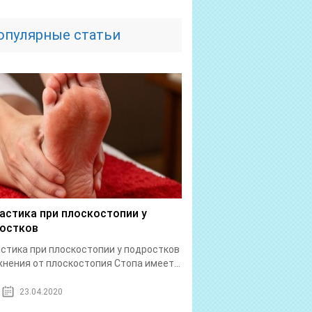
опулярные статьи
астика при плоскостопии у
остков
стика при плоскостопии у подростков
нения от плоскостопия Стопа имеет...
23.04.2020