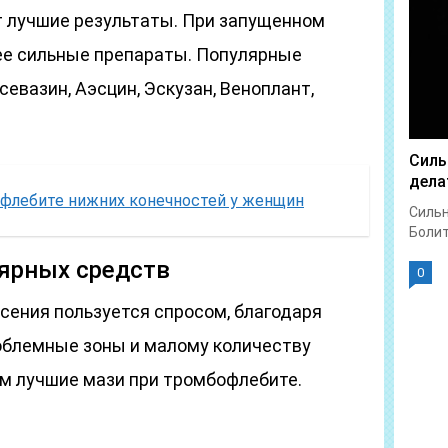
т лучшие результаты. При запущенном
ее сильные препараты. Популярные
евазин, Аэсцин, Эскузан, Веноплант,
Силь
дела
флебите нижних конечностей у женщин
Сильн
Болит 
лярных средств
0
сения пользуется спросом, благодаря
облемные зоны и малому количеству
м лучшие мази при тромбофлебите.