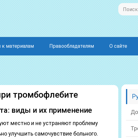
 к материалам
Правообладателям
О сайте
при тромбофлебите
Р
а: виды и их применение
До
вуют местно и не устраняют проблему
Тр
ьно улучшить самочувствие больного.