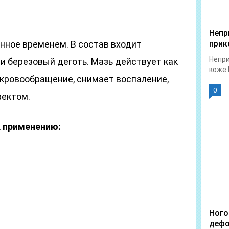
Непр
нное временем. В состав входит
прик
Непри
и березовый деготь. Мазь действует как
коже 
 кровообращение, снимает воспаление,
0
ектом.
к применению:
Ного
дефо