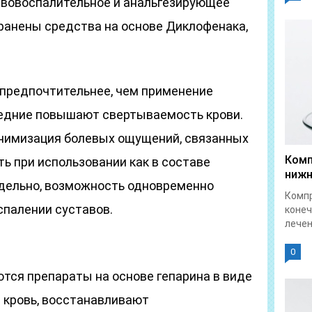
ивовоспалительное и анальгезирующее
ранены средства на основе Диклофенака,
предпочтительнее, чем применение
ледние повышают свертываемость крови.
нимизация болевых ощущений, связанных
Комп
ь при использовании как в составе
нижн
тдельно, возможность одновременно
Комп
спалении суставов.
конеч
лечен
0
тся препараты на основе гепарина в виде
 кровь, восстанавливают