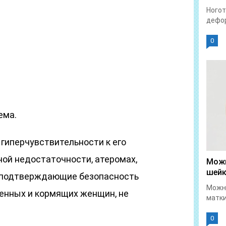
Ногот
дефор
0
ема.
гиперчувствительности к его
ной недостаточности, атеромах,
Можн
шейк
, подтверждающие безопасность
Можно
енных и кормящих женщин, не
матки
0