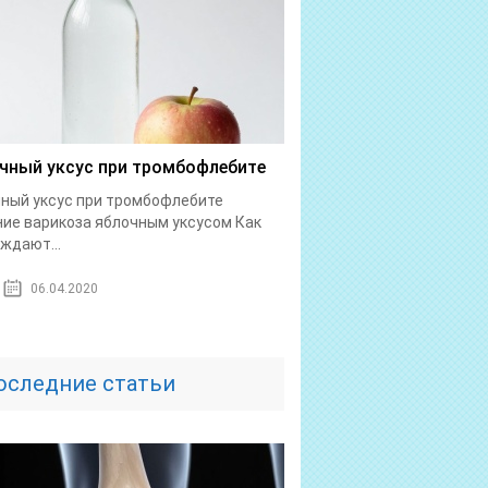
чный уксус при тромбофлебите
ный уксус при тромбофлебите
ие варикоза яблочным уксусом Как
ждают...
06.04.2020
оследние статьи