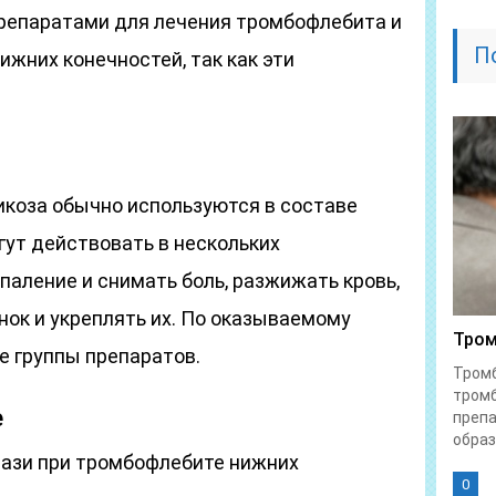
репаратами для лечения тромбофлебита и
П
ижних конечностей, так как эти
икоза обычно используются в составе
гут действовать в нескольких
паление и снимать боль, разжижать кровь,
нок и укреплять их. По оказываемому
Тром
 группы препаратов.
Тром
тром
е
преп
образ
ази при тромбофлебите нижних
0