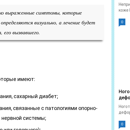
Непри
коже 
рко выраженные симптомы, которые
определяются визуально, а лечение будет
0
, его вызвавшего.
которые имеют:
Ного
ания, сахарный диабет;
дефо
Ногот
ния, связанные с патологиями опорно-
дефор
и нервной системы;
0
 или головного);