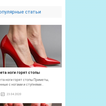
опулярные статьи
ета ноги горят стопы
та ноги горят стопы Приметы,
нные с ногами и ступнями...
23.04.2020