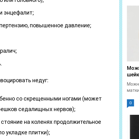
и энцефалит;
пертензию, повышенное давление;
ралич;
.
Можн
шейк
воцировать недуг:
Можно
матки
обенно со скрещенными ногами (может
0
решков седалищных нервов);
и стояние на коленях продолжительное
по укладке плитки);