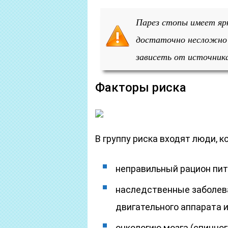
Парез стопы имеет я
достаточно несложно 
зависеть от источника
Факторы риска
В группу риска входят люди, 
неправильный рацион пит
наследственные заболева
двигательного аппарата 
онкологию мозга (спинного