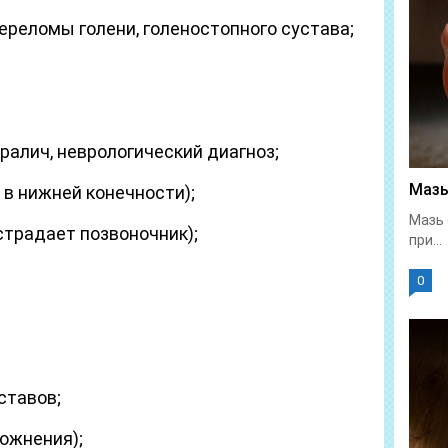
реломы голени, голеностопного сустава;
ралич, неврологический диагноз;
Мазь
 в нижней конечности);
Мазь 
традает позвоночник);
при...
0
ставов;
ложнения);