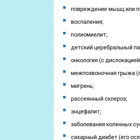
повреждение мышц или пе
воспаления;
полиомиелит;
детский церебральный па
онкология (с дислокацией
межпозвоночная грыжа (с
мигрень;
рассеянный склероз;
энцефалит;
заболевания коленных су
сахарный диабет (его ос