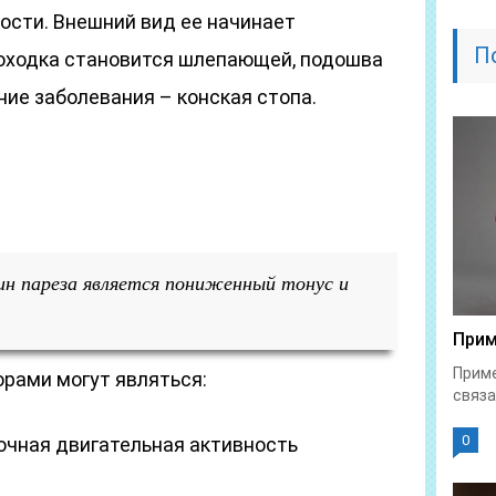
ости. Внешний вид ее начинает
П
оходка становится шлепающей, подошва
ние заболевания – конская стопа.
ин пареза является пониженный тонус и
Прим
Приме
рами могут являться:
связа
0
очная двигательная активность