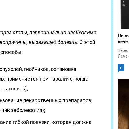
 парез стопы, первоначально необходимо
Пере
лече
ервопричины, вызвавшей болезнь.
С этой
Перел
способы:
Лечен
0
опухолей, гнойников, остановка
в; применяется при параличе, когда
ть ходить);
ьзование лекарственных препаратов,
ник заболевания);
ние гибкой повязки, которая должна