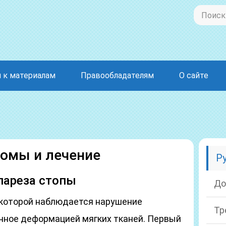
 к материалам
Правообладателям
О сайте
омы и лечение
Р
пареза стопы
До
и которой наблюдается нарушение
Тр
нное деформацией мягких тканей. Первый