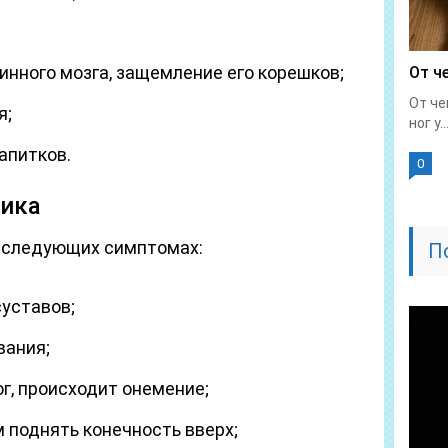
инного мозга, защемление его корешков;
От ч
От че
я;
ног у..
апитков.
0
ика
 следующих симптомах:
П
уставов;
вания;
г, происходит онемение;
поднять конечность вверх;