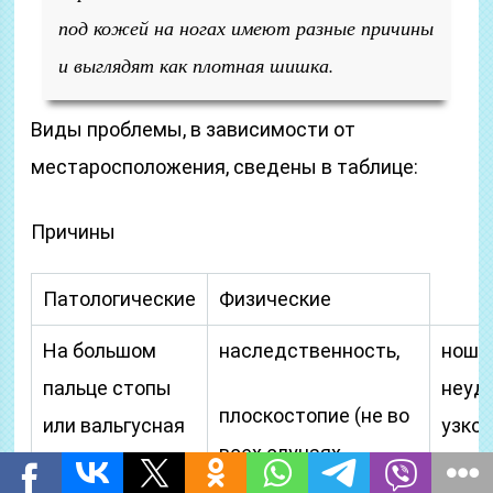
под кожей на ногах имеют разные причины
и выглядят как плотная шишка.
Виды проблемы, в зависимости от
местаросположения, сведены в таблице:
Причины
Патологические
Физические
На большом
наследственность,
ноше
пальце стопы
неуд
плоскостопие (не во
или вальгусная
узкой
всех случаях
деформация
появляются
нали