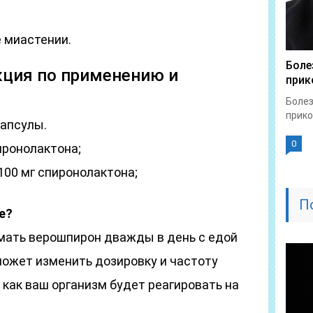
 миастении.
Боле
кция по применению и
прик
Болез
прико
капсулы.
0
иронолактона;
100 мг спиронолактона;
П
е?
мать верошпирон дважды в день с едой
может изменить дозировку и частоту
, как ваш организм будет реагировать на