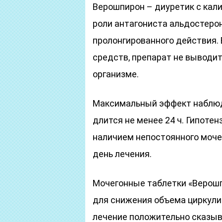
Верошпирон – диуретик с ка
роли антагониста альдостеро
пролонгированного действия.
средств, препарат не выводит
организме.
Максимальный эффект наблюда
длится не менее 24 ч. Гипоте
наличием непостоянного моче
день лечения.
Мочегонные таблетки «Верош
для снижения объема циркул
лечение положительно сказыв