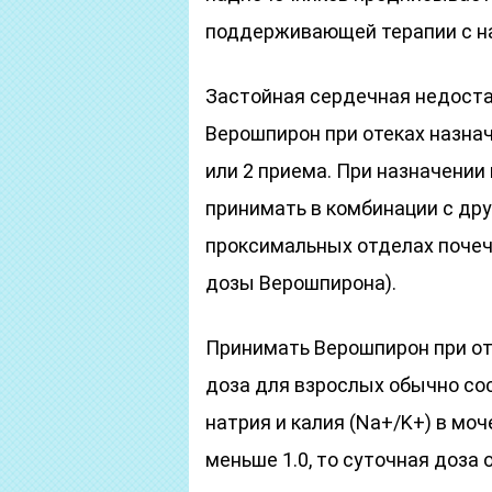
поддерживающей терапии с н
Застойная сердечная недоста
Верошпирон при отеках назнач
или 2 приема. При назначении
принимать в комбинации с др
проксимальных отделах почеч
дозы Верошпирона).
Принимать Верошпирон при от
доза для взрослых обычно сос
натрия и калия (Na+/K+) в мо
меньше 1.0, то суточная доза 