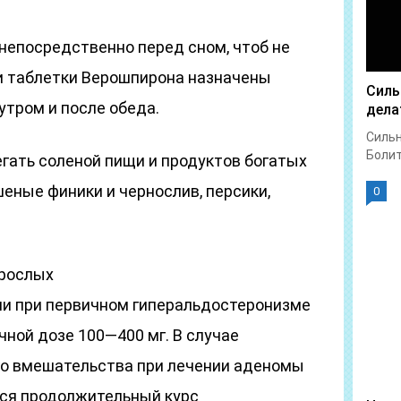
непосредственно перед сном, чтоб не
ли таблетки Верошпирона назначены
Силь
утром и после обеда.
дела
Сильн
Болит 
гать соленой пищи и продуктов богатых
шеные финики и чернослив, персики,
0
зрослых
ции при первичном гиперальдостеронизме
ной дозе 100—400 мг. В случае
го вмешательства при лечении аденомы
ся продолжительный курс