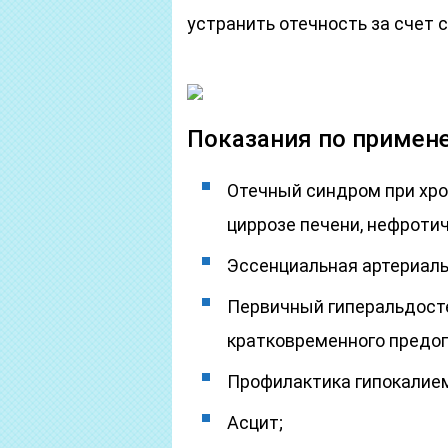
устранить отечность за счет
Показания по примен
Отечный синдром при хро
циррозе печени, нефроти
Эссенциальная артериальн
Первичный гиперальдосте
кратковременного предоп
Профилактика гипокалием
Асцит;