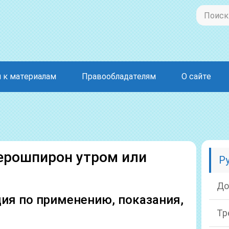
 к материалам
Правообладателям
О сайте
ерошпирон утром или
Р
До
ия по применению, показания,
Тр