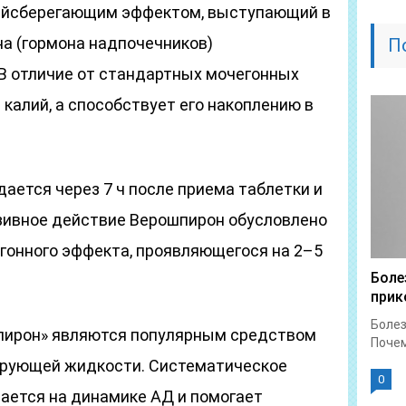
лийсберегающим эффектом, выступающий в
на (гормона надпочечников)
П
 В отличие от стандартных мочегонных
 калий, а способствует его накоплению в
ется через 7 ч после приема таблетки и
нзивное действие Верошпирон обусловлено
гонного эффекта, проявляющегося на 2–5
Боле
прик
Болез
пирон» являются популярным средством
Почем
ирующей жидкости. Систематическое
0
ается на динамике АД и помогает