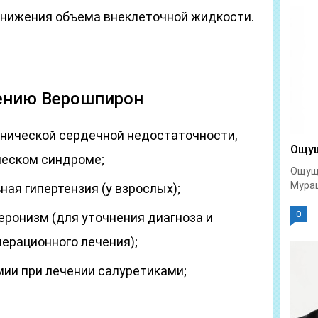
 снижения объема внеклеточной жидкости.
ению Верошпирон
нической сердечной недостаточности,
Ощущ
ческом синдроме;
Ощуще
Мураш
ая гипертензия (у взрослых);
0
ронизм (для уточнения диагноза и
ерационного лечения);
ии при лечении салуретиками;