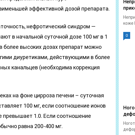
Непр
прик
аименьшей эффективной дозой препарата.
Непри
коже 
точность, нефротический синдром —
0
ают в начальной суточной дозе 100 мг в 1
 в более высоких дозах препарат можно
угими диуретиками, действующими в более
ных канальцев (необходима коррекция
еках на фоне цирроза печени – суточная
тавляет 100 мг, если соотношение ионов
Ного
дефо
че превышает 1.0. Если соотношение
Ногот
обычно равна 200-400 мг.
дефор