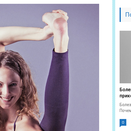
П
Боле
прик
Болез
Почем
0