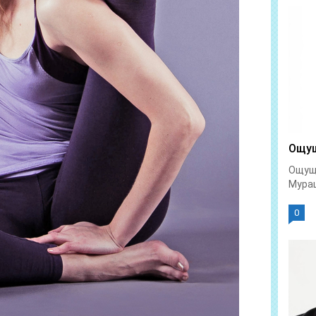
Ощущ
Ощуще
Мураш
0