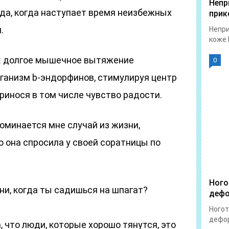
Непр
да, когда наступает время неизбежных
прик
.
Непри
коже 
са: долгое мышечное вытяжение
0
ганизм b-эндорфинов, стимулируя центр
ринося в том числе чувство радости.
оминается мне случай из жизни,
о она спросила у своей соратницы по
Ного
ени, когда ты садишься на шпагат?
дефо
Ногот
дефор
, что люди, которые хорошо тянутся, это