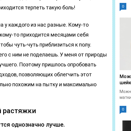
0
риходится терпеть такую боль!
а у каждого из нас разные. Кому-то
А кому-то приходится месяцами себя
тобы чуть-чуть приблизиться к полу.
го с ним не поделаешь. У меня от природы
учшего. Поэтому пришлось опробовать
дходов, позволяющих облегчить этот
Можн
шейк
ально похожим на пытку и максимально
Можно
матки
 растяжки
0
тся однозначно лучше.