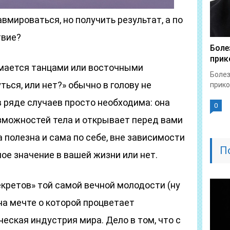
авмироваться, но получить результат, а по
твие?
Боле
прик
нимается танцами или восточными
Болез
ься, или нет?» обычно в голову не
прико
 ряде случаев просто необходима: она
0
зможностей тела и открывает перед вами
 полезна и сама по себе, вне зависимости
П
ное значение в вашей жизни или нет.
екретов» той самой вечной молодости (ну
, на мечте о которой процветает
еская индустрия мира. Дело в том, что с