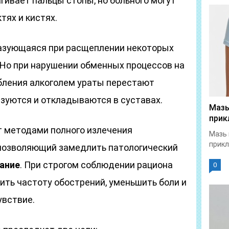
гивает пальцы стопы, но больного могут
тях и кистях.
разующаяся при расщеплении некоторых
 Но при нарушении обменных процессов на
бления алкоголем ураты перестают
изуются и откладываются в суставах.
Мазь
прик
т методами полного излечения
Мазь 
прикл
, позволяющий замедлить патологический
ание
. При строгом соблюдении рациона
0
ить частоту обострений, уменьшить боли и
увствие.