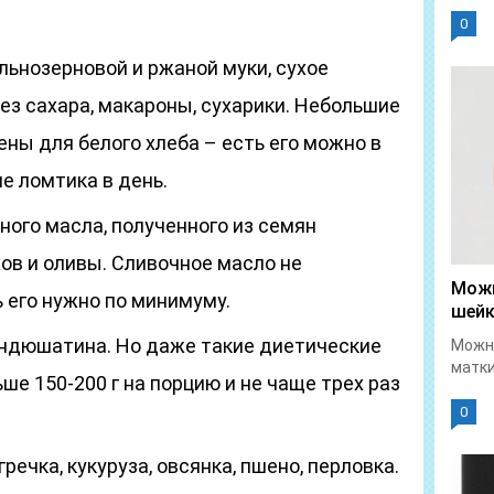
0
ельнозерновой и ржаной муки, сухое
без сахара, макароны, сухарики. Небольшие
ны для белого хлеба – есть его можно в
е ломтика в день.
ного масла, полученного из семян
хов и оливы. Сливочное масло не
Можн
 его нужно по минимуму.
шейк
 индюшатина. Но даже такие диетические
Можно
матки
ше 150-200 г на порцию и не чаще трех раз
0
речка, кукуруза, овсянка, пшено, перловка.