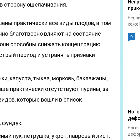
Непр
 в сторону ощелачивания.
прик
Непри
ены практически все виды плодов, в том
коже 
нно благотворно влияют на состояние
0
– они способны снижать концентрацию
стрый период и устранять признаки
ки, капуста, тыква, морковь, баклажаны,
ище практически отсутствуют пурины, за
идов, которые вошли в список
Ного
дефо
 фундук.
Ногот
дефор
ный лук, петрушка, укроп, лавровый лист,