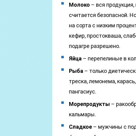
Молоко
– вся продукция,
считается безопасной. Н
на сорта с низким процен
кефир, простокваша, слаб
подагре разрешено.
Яйца
– перепелиные в кол
Рыба
– только диетически
треска, лемонема, карась, 
пангасиус.
Морепродукты
– ракообр
кальмары.
Сладкое
– мужчины с под