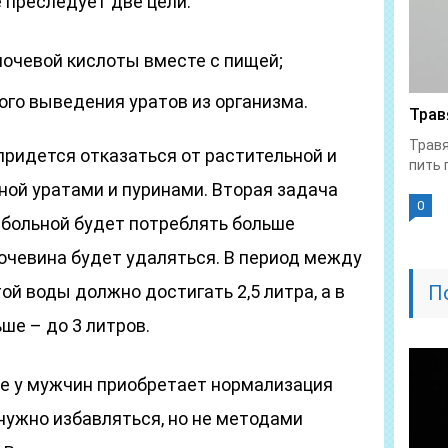
 преследует две цели:
очевой кислоты вместе с пищей;
ого выведения уратов из организма.
Трав
Травя
придется отказаться от растительной и
пить 
ой уратами и пуринами. Вторая задача
0
 больной будет потреблять больше
очевина будет удаляться. В период между
й воды должно достигать 2,5 литра, а в
П
ше – до 3 литров.
ре у мужчин приобретает нормализация
нужно избавляться, но не методами