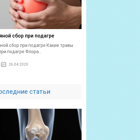
яной сбор при подагре
ной сбор при подагре Какие травы
при подагре Флора...
26.04.2020
оследние статьи