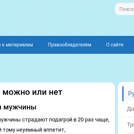
 к материалам
Правообладателям
О сайте
е можно или нет
Р
ля мужчины
До
мужчины страдают подагрой в 20 раз чаще,
Тр
й тому неуемный аппетит,