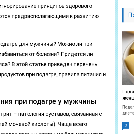
игнорирование принципов здорового
П
аются предрасполагающими к развитию
 подагре для мужчины? Можно ли при
избавиться от болезни? Придется ли
яса? В этой статье приведен перечень
одуктов при подагре, правила питания и
Пода
женщ
ния при подагре у мужчины
Подаг
трит – патология суставов, связанная с
диета
лей мочевой кислоты). Чаще всего
0