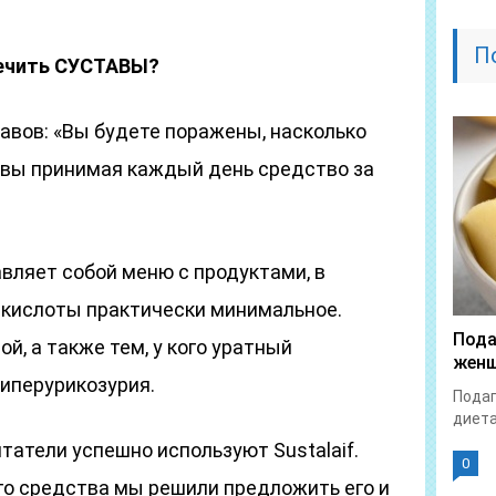
П
ечить СУСТАВЫ?
авов: «Вы будете поражены, насколько
вы принимая каждый день средство за
вляет собой меню с продуктами, в
кислоты практически минимальное.
Пода
й, а также тем, у кого уратный
женщ
гиперурикозурия.
Подаг
диета
татели успешно используют Sustalaif.
0
го средства мы решили предложить его и