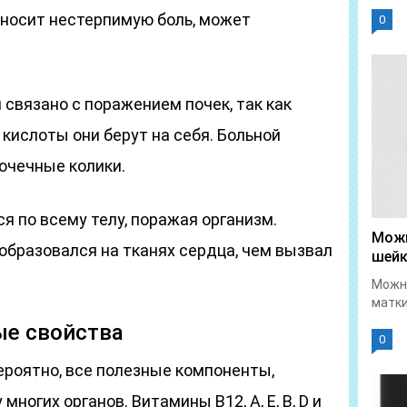
носит нестерпимую боль, может
0
связано с поражением почек, так как
кислоты они берут на себя. Больной
очечные колики.
 по всему телу, поражая организм.
Можн
 образовался на тканях сердца, чем вызвал
шейк
Можно
матки
ые свойства
0
ероятно, все полезные компоненты,
ногих органов. Витамины В12, А, Е, В, D и