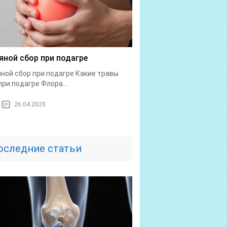
яной сбор при подагре
ной сбор при подагре Какие травы
при подагре Флора...
26.04.2020
оследние статьи