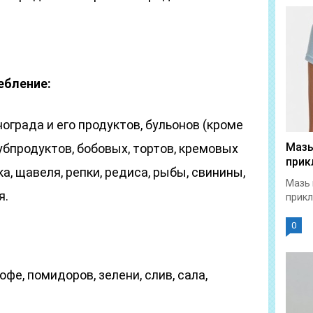
ебление:
нограда и его продуктов, бульонов (кроме
Мазь
убпродуктов, бобовых, тортов, кремовых
прик
а, щавеля, репки, редиса, рыбы, свинины,
Мазь 
я.
прикл
0
офе, помидоров, зелени, слив, сала,