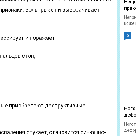
Непр
прик
признаки. Боль грызет и выворачивает
Непри
коже 
0
ессирует и поражает:
пальцев стоп;
орые приобретают деструктивные
Ного
дефо
Ногот
дефор
оспаления опухает, становится синюшно-