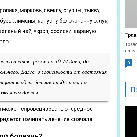
ролика, морковь, свеклу, огурцы, тыкву,
рбузы, лимоны, капусту белокочанную, лук,
 зеленый чай, укроп, сосиски, вареную
Трав
сло.
Травя
пить 
азначается сроком на 10-14 дней, до
0
ольного. Далее, в зависимости от состояния
 рацион вводят больше продуктов, но
П
ложениям диеты.
я может спровоцировать очередное
придется начинать лечение сначала.
ой болезнь?