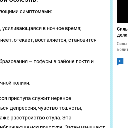
дующими симптомами:
, усиливающаяся в ночное время;
Силь
дела
неет, отекает, воспаляется, становится
Сильн
Болит 
разования – тофусы в районе локтя и
0
чной колики.
ся приступа служит нервное
ься депрессия, чувство тошноты,
аже расстройство стула. Эта
приближающемся приступе. Затем начинают