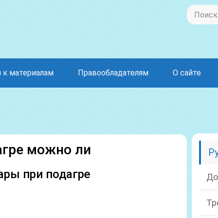
 к материалам
Правообладателям
О сайте
агре можно ли
Р
ары при подагре
До
Тр