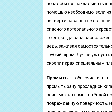
понадобится накладывать шов
помощью необходимо, если из 
четверти часа она не останав
опасного артериального кровот
тогда, когда рана расположен
ведь, заживая самостоятельно
грубый шрам. Лучше уж пусть 
скрепит края специальным пл
Промыть
. Чтобы очистить от
промыть рану прохладной кипя
раны можно помыть тёплой во
повреждённую поверхность. Но
получена ржавым гвоздём или