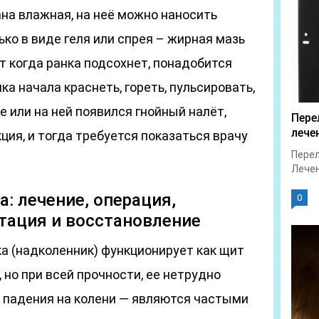
ана влажная, на неё можно наносить
ко в виде геля или спрея – жирная мазь
т когда ранка подсохнет, понадобится
ка начала краснеть, гореть, пульсировать,
е или на ней появился гнойный налёт,
Пере
лече
ция, и тогда требуется показаться врачу
Перел
Лечен
: лечение, операция,
0
тация и восстановление
а (надколенник) функционирует как щит
 но при всей прочности, ее нетрудно
 падения на колени — являются частыми