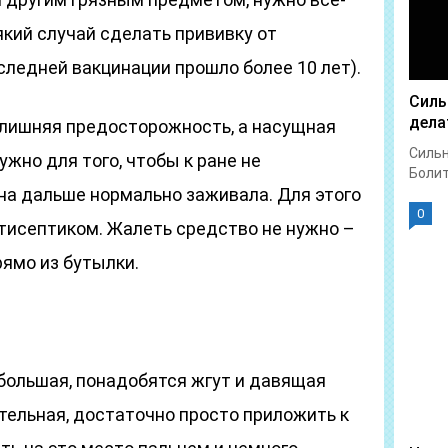
який случай сделать прививку от
следней вакцинации прошло более 10 лет).
Силь
дела
е лишняя предосторожность, а насущная
Сильн
жно для того, чтобы к ране не
Болит 
на дальше нормально заживала. Для этого
0
нтисептиком. Жалеть средство не нужно –
рямо из бутылки.
 большая, понадобятся жгут и давящая
ительная, достаточно просто приложить к