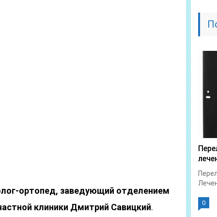
П
Пере
лече
Перел
Лечен
олог-ортопед, заведующий отделением
0
частной клиники Дмитрий Савицкий
.