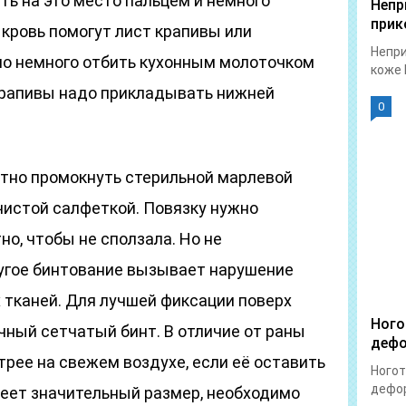
ть на это место пальцем и немного
Непр
прик
кровь помогут лист крапивы или
Непри
но немного отбить кухонным молоточком
коже 
 крапивы надо прикладывать нижней
0
ратно промокнуть стерильной марлевой
 чистой салфеткой. Повязку нужно
но, чтобы не сползала. Но не
угое бинтование вызывает нарушение
 тканей. Для лучшей фиксации поверх
Ного
чный сетчатый бинт. В отличие от раны
дефо
рее на свежем воздухе, если её оставить
Ногот
дефор
меет значительный размер, необходимо