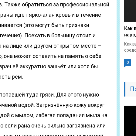
. Также обратиться за профессиональной
раны идёт ярко-алая кровь и в течение
ливается (это могут быть признаки
Как 
наро
ечения). Поехать в больницу стоит и
Как в
а на лице или другом открытом месте –
средс
, она может оставить на память о себе
0
врач её аккуратно зашьёт или хотя бы
астырем.
П
 попавшей туда грязи. Для этого нужно
чёной водой. Загрязнённую кожу вокруг
дой с мылом, избегая попадания мыла на
 если рана очень сильно загрязнена или
 другим грязным предметом, нужно всё-