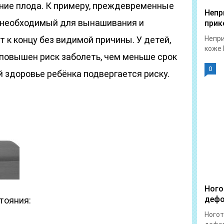
ие плода. К примеру, преждевременные
Непр
, необходимый для вынашивания и
прик
т к концу без видимой причины. У детей,
Непри
коже 
овышен риск заболеть, чем меньше срок
0
й здоровье ребёнка подвергается риску.
Ного
дефо
тояния:
Ногот