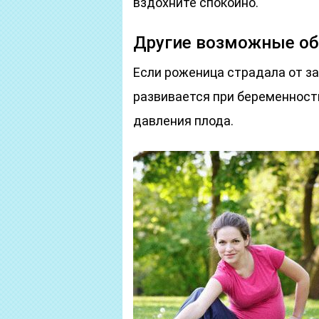
вздохните спокойно.
Другие возможные о
Если роженица страдала от за
развивается при беременности
давления плода.