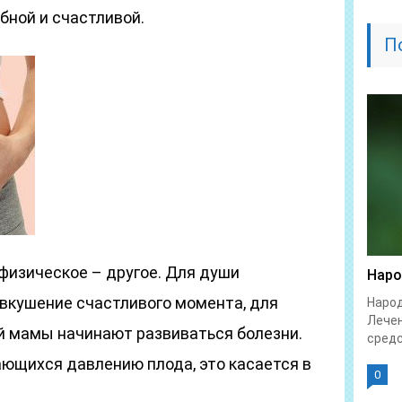
бной и счастливой.
П
 физическое – другое. Для души
Наро
двкушение счастливого момента, для
Народ
Лече
ей мамы начинают развиваться болезни.
средс
ающихся давлению плода, это касается в
0