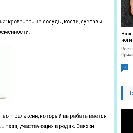
а: кровеносные сосуды, кости, суставы
еременности.
Восп
ноги
Воспа
Причи
0
П
тво – релаксин, который вырабатывается
ц таза, участвующих в родах. Связки