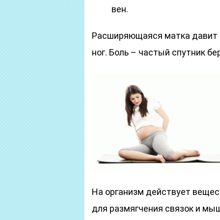
вен.
Расширяющаяся матка давит н
ног. Боль – частый спутник б
На организм действует вещес
для размягчения связок и мыш