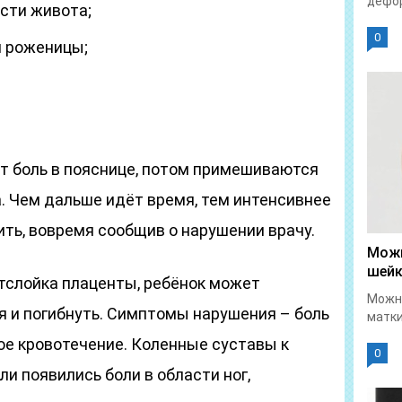
дефор
асти живота;
0
я роженицы;
т боль в пояснице, потом примешиваются
. Чем дальше идёт время, тем интенсивнее
ть, вовремя сообщив о нарушении врачу.
Можн
шейк
отслойка плаценты, ребёнок может
Можно
я и погибнуть. Симптомы нарушения – боль
матки
ое кровотечение. Коленные суставы к
0
и появились боли в области ног,