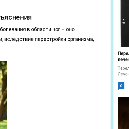
бъяснения
болевания в области ног – оно
, вследствие перестройки организма,
Пере
лече
Перел
Лечен
0