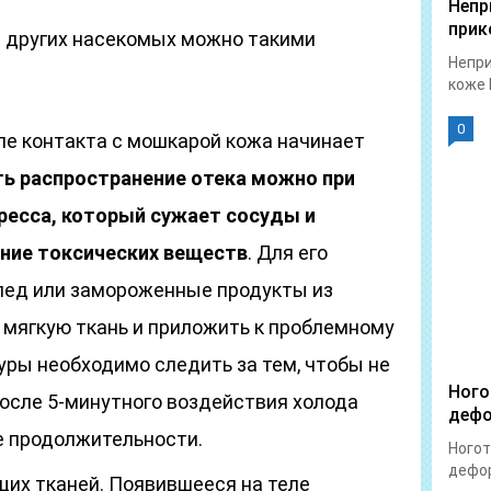
Непр
прик
и других насекомых можно такими
Непри
коже 
0
ле контакта с мошкарой кожа начинает
ь распространение отека можно при
есса, который сужает сосуды и
ние токсических веществ
. Для его
лед или замороженные продукты из
в мягкую ткань и приложить к проблемному
уры необходимо следить за тем, чтобы не
Ного
осле 5-минутного воздействия холода
дефо
е продолжительности.
Ногот
дефор
их тканей. Появившееся на теле