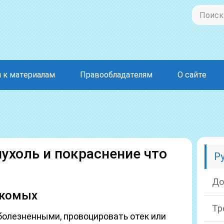
 к материалам
Правообладателям
О сайте
пухоль и покраснение что
Р
До
екомых
Тр
болезненными, провоцировать отек или