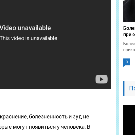
Боле
прик
Болез
прико
0
П
краснение, болезненность и зуд не
рые могут появиться у человека. В