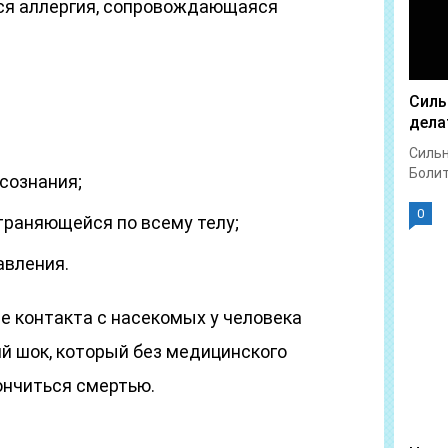
ся аллергия, сопровождающаяся
Силь
дела
Сильн
Болит 
сознания;
0
траняющейся по всему телу;
авления.
е контакта с насекомых у человека
й шок, который без медицинского
нчиться смертью.