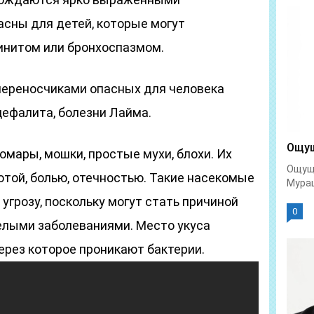
асны для детей, которые могут
ринитом или бронхоспазмом.
переносчиками опасных для человека
цефалита, болезни Лайма.
Ощущ
мары, мошки, простые мухи, блохи. Их
Ощуще
той, болью, отечностью. Такие насекомые
Мураш
грозу, поскольку могут стать причиной
0
елыми заболеваниями. Место укуса
ерез которое проникают бактерии.