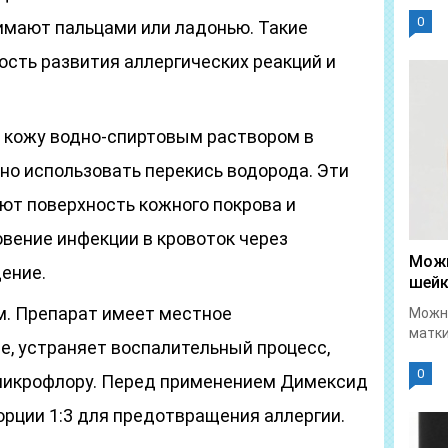
0
имают пальцами или ладонью. Такие
ость развития аллергических реакций и
 кожу водно-спиртовым раствором в
но использовать перекись водорода. Эти
т поверхность кожного покрова и
ение инфекции в кровоток через
Можн
ение.
шейк
. Препарат имеет местное
Можно
матки
, устраняет воспалительный процесс,
0
микрофлору. Перед применением Димексид
орции 1:3 для предотвращения аллергии.