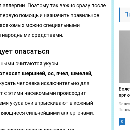
 аллергии. Поэтому так важно сразу после
П
первую помощь и назначить правильное
а насекомых можно специальными
и народными средствами.
дует опасаться
сными считаются укусы
относят шершней, ос, пчел, шмелей,
 кусать человека исключительно для
Боле
т с этими насекомыми происходит
прик
ремя укуса они впрыскивают в кожный
Болез
Почем
вляющиеся сильнейшими аллергенами.
0
вождаются ярко выраженными