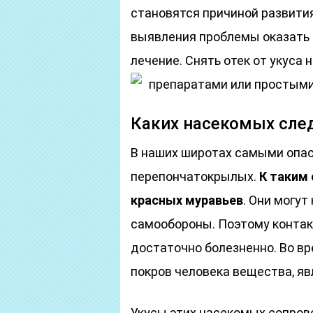
становятся причиной развития
выявления проблемы оказать 
лечение. Снять отек от укус
препаратами или простым
Каких насекомых сле
В наших широтах самыми опа
перепончатокрылых.
К таким 
красных муравьев
. Они могут
самообороны. Поэтому контак
достаточно болезненно. Во в
покров человека вещества, я
Укусы этих насекомых сопро