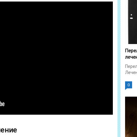
Пере
лече
Перел
Лечен
0
чение