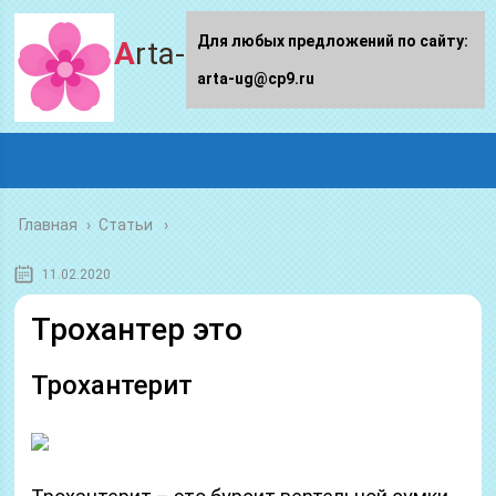
Для любых предложений по сайту:
Arta-ug.ru
arta-ug@cp9.ru
Главная
›
Статьи
11.02.2020
Трохантер это
Трохантерит