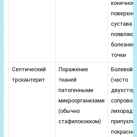
конечност
поверхно
сустава
появляют
болезнен
точки
Септический
Поражение
Болевой 
трохантерит
тканей
(часто
патогенными
двухстор
микроорганизами
сопровож
(обычно
лихорадко
стафилококком)
припухло
покрасне