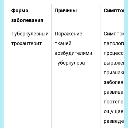
Форма
Причины
Симпто
заболевания
Туберкулезный
Поражение
Симптом
трохантерит
тканей
патологи
возбудителями
процесса
туберкулеза
выражены
признаки
заболева
развиваю
постепенн
ощущаетс
разведен