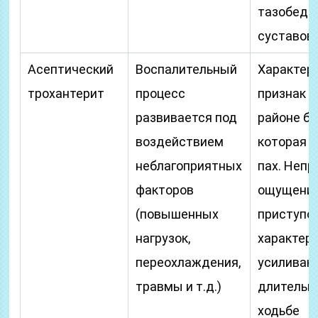
тазобедр
суставов
Асептический
Воспалительный
Характер
трохантерит
процесс
признак –
развивается под
районе бе
воздействием
которая о
неблагоприятных
пах. Неп
факторов
ощущени
(повышенных
приступо
нагрузок,
характер,
переохлаждения,
усиливаю
травмы и т.д.)
длительн
ходьбе