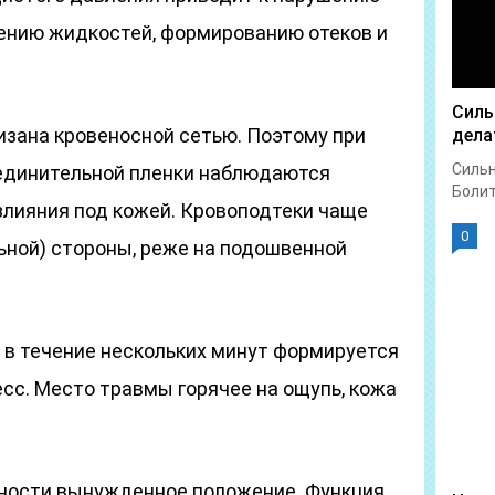
ению жидкостей, формированию отеков и
Силь
изана кровеносной сетью. Поэтому при
дела
Сильн
единительной пленки наблюдаются
Болит 
лияния под кожей. Кровоподтеки чаще
0
ьной) стороны, реже на подошвенной
 в течение нескольких минут формируется
сс. Место травмы горячее на ощупь, кожа
ности вынужденное положение. Функция