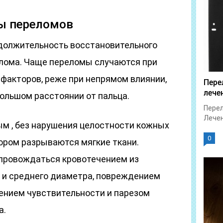
ы переломов
должительность восстановительного
елома. Чаще переломы случаются при
факторов, реже при непрямом влиянии,
Пере
лече
большом расстоянии от пальца.
Перел
Лечен
м , без нарушения целостности кожных
0
ором разрываются мягкие ткани.
провождаться кровотечением из
о и среднего диаметра, повреждением
ением чувствительности и парезом
а.