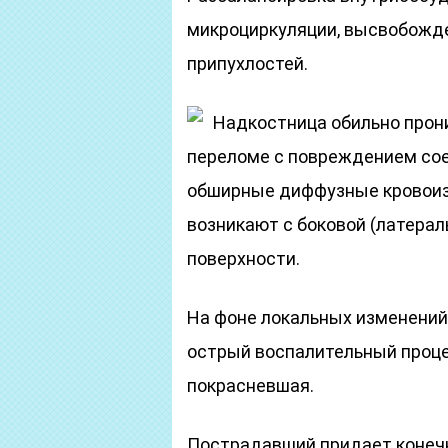
микроциркуляции, высвобожд
припухлостей.
Надкостница обильно прон
переломе с повреждением со
обширные диффузные кровоиз
возникают с боковой (латерал
поверхности.
На фоне локальных изменений
острый воспалительный проце
покрасневшая.
Пострадавший придает конеч