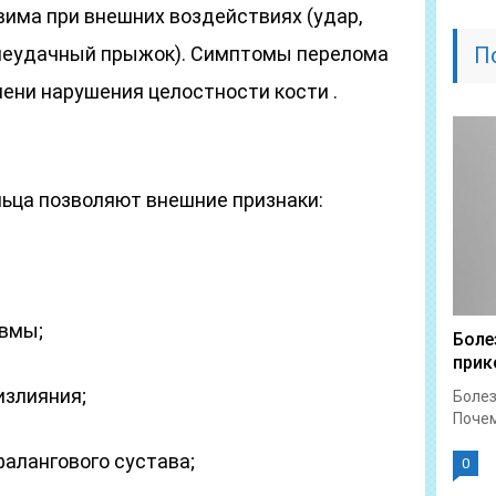
вима при внешних воздействиях (удар,
 неудачный прыжок). Симптомы перелома
П
пени нарушения целостности кости .
ьца позволяют внешние признаки:
авмы;
Боле
прик
излияния;
Болез
Почем
алангового сустава;
0