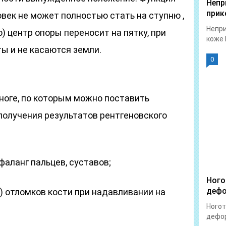
Непр
прик
овек не может полностью стать на ступню ,
Непри
) центр опоры переносит на пятку, при
коже 
ы и не касаются земли.
0
ноге, по которым можно поставить
получения результатов рентгеновского
аланг пальцев, суставов;
Ного
дефо
) отломков кости при надавливании на
Ногот
дефор