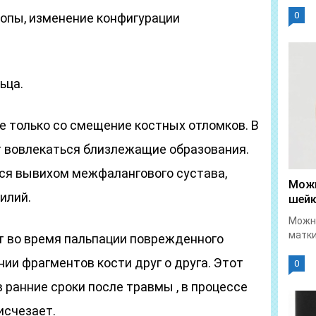
0
опы, изменение конфигурации
ьца.
е только со смещение костных отломков. В
т вовлекаться близлежащие образования.
ся вывихом межфалангового сустава,
Можн
илий.
шейк
Можно
матки
т во время пальпации поврежденного
нии фрагментов кости друг о друга. Этот
0
 ранние сроки после травмы , в процессе
исчезает.