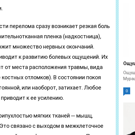
.
сти перелома сразу возникает резкая боль
инительнотканная пленка (надкостница),
ержит множество нервных окончаний.
иводит к развитию болевых ощущений. Их
Ощущ
т от места расположения травмы, вида
Ощуще
костных отломков). В состоянии покоя
Мураш
оянной, или наоборот, затихает. Любое
0
приводит к ее усилению.
ипухлостью мягких тканей ─ мышц,
 Это связано с выходом в межклеточное