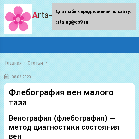
Для любых предложений по сайту:
Arta-ug.ru
arta-ug@cp9.ru
Главная
›
Статьи
08.03.2020
Флебография вен малого
таза
Венография (флебография) —
метод диагностики состояния
вен