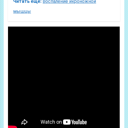
Читать еще:
Воспаление икроножной
мышцы