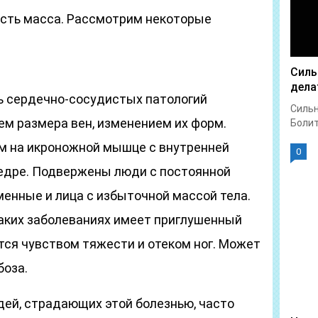
 есть масса. Рассмотрим некоторые
Силь
дела
ь сердечно-сосудистых патологий
Сильн
м размера вен, изменением их форм.
Болит 
м на икроножной мышце с внутренней
0
бедре. Подвержены люди с постоянной
еменные и лица с избыточной массой тела.
таких заболеваниях имеет приглушенный
тся чувством тяжести и отеком ног. Может
боза.
дей, страдающих этой болезнью, часто