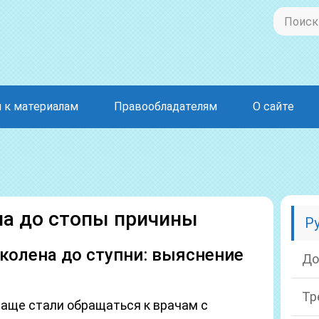
 к материалам
Правообладателям
О сайте
ена до стопы причины
Р
 колена до ступни: выяснение
До
Тр
чаще стали обращаться к врачам с