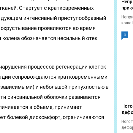
Непр
тканей. Стартует с кратковременных
прик
Непри
ледующем интенсивный приступообразный
коже 
 похрустывание проявляются во время
0
 колена обозначается несильный отек.
 нарушения процессов регенерации клеток
стадии сопровождаются кратковременными
озависимыми) и небольшой припухлостью в
сти синовиальной оболочки развивается
Ного
личивается в объеме, принимает
дефо
ет болевой дискомфорт, ограничиваются
Ногот
дефор