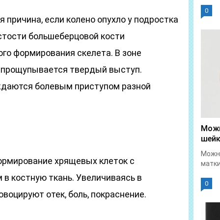
0
я причина, если колено опухло у подростка
истости большеберцовой кости
го формирования скелета. В зоне
 прощупывается твердый выступ.
даются болевым приступом разной
Можн
шейк
Можно
ормирование хрящевых клеток с
матки
 костную ткань. Увеличиваясь в
0
воцируют отек, боль, покраснение.