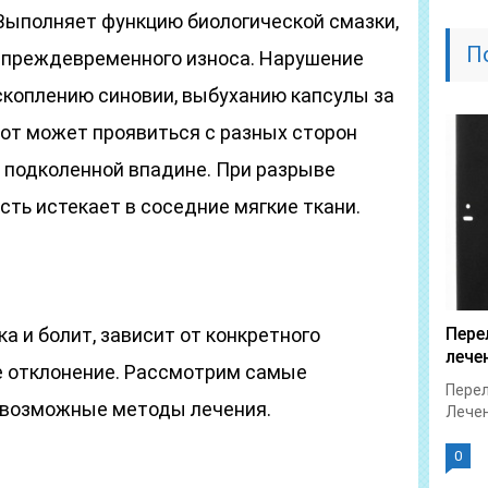
 Выполняет функцию биологической смазки,
П
 преждевременного износа. Нарушение
скоплению синовии, выбуханию капсулы за
от может проявиться с разных сторон
, в подколенной впадине. При разрыве
ть истекает в соседние мягкие ткани.
ка и болит, зависит от конкретного
Пере
лече
е отклонение. Рассмотрим самые
Перел
 возможные методы лечения.
Лечен
0