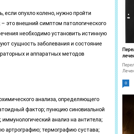
, если опухло колено, нужно пройти
к – это внешний симптом патологического
лечения необходимо установить истинную
руют сущность заболевания и состояние
Пере
ораторных и аппаратных методов
лече
Перел
Лечен
0
иохимического анализа, определяющего
атоидный фактор; пункцию синовиальной
; иммунологический анализ на антитела;
ую артрографию; термографию сустава;