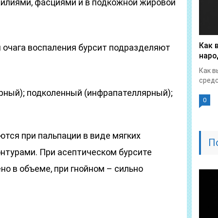
илиями, фасциями и в подкожной жировой
Как 
и очага воспаления бурсит подразделяют
наро
Как в
средс
рный); подколенный (инфрапателлярный);
0
тся при пальпации в виде мягких
П
онтурами. При асептическом бурсите
но в объеме, при гнойном – сильно