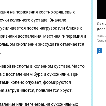
акция на поражения костно-хрящевых
очки коленного сустава. Вначале
Силь
 усиливается после нагрузок или ближе к
дела
признаки воспаления: местная гиперемия и
Сильн
Болит 
 большом скоплении экссудата отмечается
0
.
чевой кислоты в коленном суставе. Часто
а с воспалением бурс и сухожилий. При
тами колено опухает, формируются
я затрудняются, появляется хруст.
спаление или дегенерация сухожильных