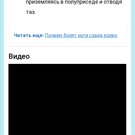
приземляясь в полуприседе и отводя
таз.
Читать еще:
Почему болят ноги сзади колен
Видео