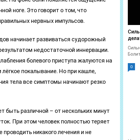
ной ноге. Это говорит о том, что
правильных нервных импульсов.
Силь
дела
дов начинает развиваться судорожный
Сильн
 результатом недостаточной иннервации.
Болит 
лабления болевого приступа жалуются на
0
 лёгкое покалывание. Но при кашле,
ния тела все симптомы начинают резко
т быть различной – от нескольких минут
уток. При этом человек полностью теряет
е проводить никакого лечения и не