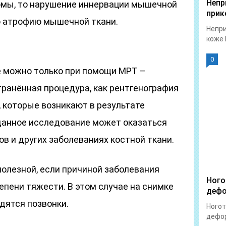
Непр
омы, то нарушение иннервации мышечной
прик
ю атрофию мышечной ткани.
Непри
коже 
0
 можно только при помощи МРТ –
ранённая процедура, как рентгенография
 которые возникают в результате
 данное исследование может оказаться
в и других заболеваниях костной ткани.
олезной, если причиной заболевания
Ного
тепени тяжести. В этом случае на снимке
дефо
одятся позвонки.
Ногот
дефор