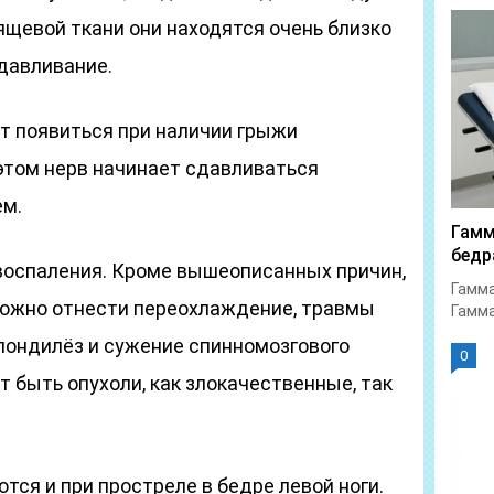
рящевой ткани они находятся очень близко
сдавливание.
 появиться при наличии грыжи
этом нерв начинает сдавливаться
м.
Гамм
бедр
 воспаления. Кроме вышеописанных причин,
Гамма
ожно отнести переохлаждение, травмы
Гамма
спондилёз и сужение спинномозгового
0
т быть опухоли, как злокачественные, так
ся и при простреле в бедре левой ноги.