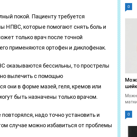
0
лный покой. Пациенту требуется
пы НПВС, которые помогают снять боль и
может только врач после точной
сего применяются ортофен и диклофенак.
ВС оказываются бессильны, то прострелы
ожно вылечить с помощью
Можн
я они в форме мазей, геля, кремов или
шейк
Можно
 могут быть назначены только врачом.
матки
 повторялся, надо точно установить и
0
этом случае можно избавиться от проблемы