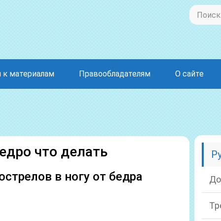
 к материалам
Правообладателям
О сайте
бедро что делать
Р
острелов в ногу от бедра
До
Тр