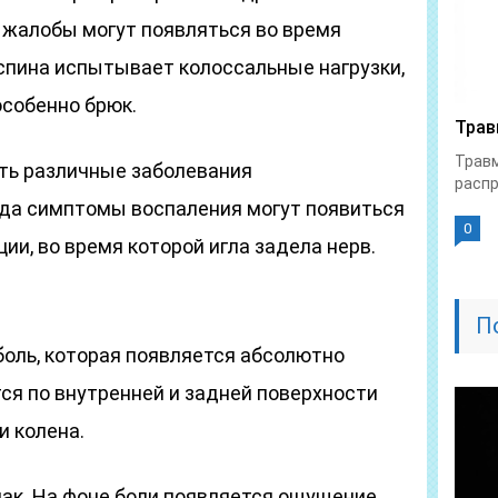
 жалобы могут появляться во время
о спина испытывает колоссальные нагрузки,
особенно брюк.
Трав
Трав
ть различные заболевания
распр
да симптомы воспаления могут появиться
0
и, во время которой игла задела нерв.
П
боль, которая появляется абсолютно
ся по внутренней и задней поверхности
и колена.
нак. На фоне боли появляется ощущение