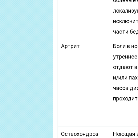
болевые
локализу
исключит
части бе
Артрит
Боли в н
утреннее
отдают в
и/или пах
часов ди
проходит
Остеохондроз
Ноющая 