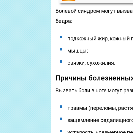
Болевой синдром могут вызв
бедра:
подкожный жир, кожный п
мышцы;
связки, сухожилия.
Причины болезненны
Вызвать боли в ноге могут ра
травмы (переломы, растяж
защемление седалищного
усталость, чрезмерное пе