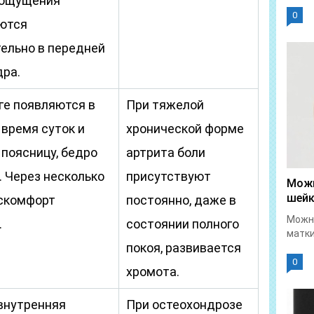
 ощущения
0
ются
ельно в передней
дра.
оге появляются в
При тяжелой
 время суток и
хронической форме
 поясницу, бедро
артрита боли
. Через несколько
присутствуют
Можн
шейк
скомфорт
постоянно, даже в
Можно
.
состоянии полного
матки
покоя, развивается
0
хромота.
внутренняя
При остеохондрозе