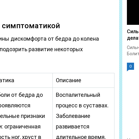
й симптоматикой
Силь
дела
ины дискомфорта от бедра до колена
Сильн
аподозрить развитие некоторых
Болит 
0
атика
Описание
оли от бедра до
Воспалительный
проявляются
процесс в суставах.
ельные признаки
Заболевание
и: ограниченная
развивается
ть ног, хруст в
длительное время,