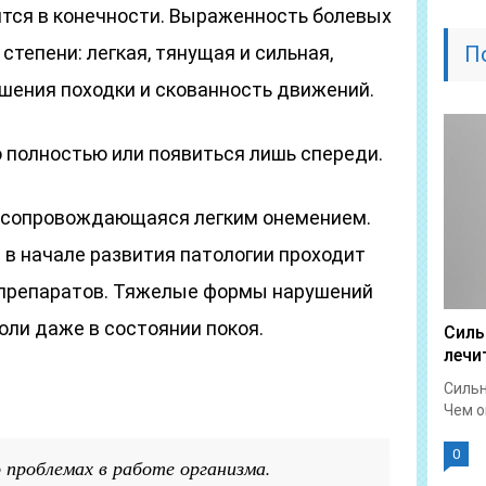
тся в конечности. Выраженность болевых
тепени: легкая, тянущая и сильная,
П
ушения походки и скованность движений.
 полностью или появиться лишь спереди.
, сопровождающаяся легким онемением.
 в начале развития патологии проходит
 препаратов. Тяжелые формы нарушений
оли даже в состоянии покоя.
Силь
лечи
Сильн
Чем о
0
 проблемах в работе организма.