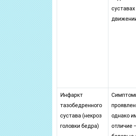
суставах
движении
Инфаркт
Симптомы
тазобедренного
проявлен
сустава (некроз
однако и
головки бедра)
отличие 