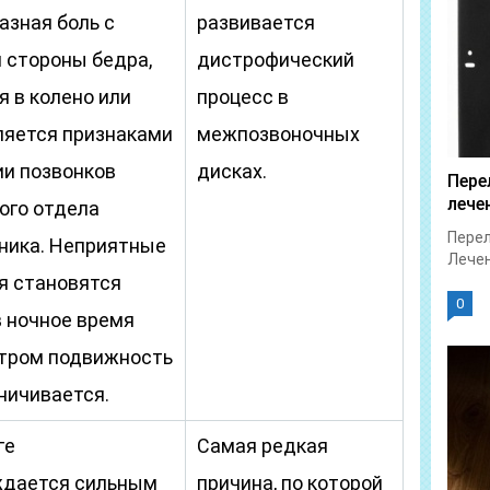
азная боль с
развивается
 стороны бедра,
дистрофический
 в колено или
процесс в
вляется признаками
межпозвоночных
и позвонков
дисках.
Пере
лече
ого отдела
Перел
ника. Неприятные
Лечен
 становятся
0
в ночное время
 утром подвижность
аничивается.
ге
Самая редкая
ждается сильным
причина, по которой