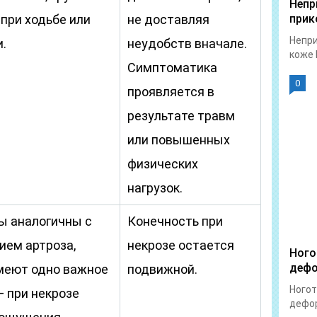
Непр
 при ходьбе или
не доставляя
прик
Непри
.
неудобств вначале.
коже 
Симптоматика
0
проявляется в
результате травм
или повышенных
физических
нагрузок.
 аналогичны с
Конечность при
ием артроза,
некрозе остается
Ного
дефо
меют одно важное
подвижной.
Ногот
— при некрозе
дефор