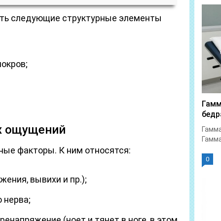
ать следующие структурные элементы
окров;
Гамм
бедр
х ощущений
Гамма
Гамма
зные факторы. К ним относятся:
0
ения, вывихи и пр.);
 нерва;
ренапряжение (ноет и тянет в ноге, в этом