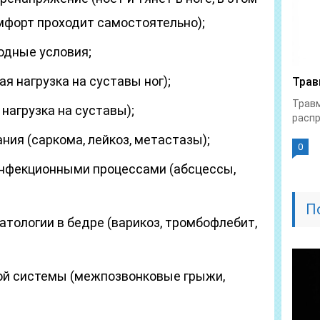
мфорт проходит самостоятельно);
одные условия;
 нагрузка на суставы ног);
Трав
Трав
нагрузка на суставы);
распр
ия (саркома, лейкоз, метастазы);
0
инфекционными процессами (абсцессы,
П
атологии в бедре (варикоз, тромбофлебит,
ой системы (межпозвонковые грыжи,