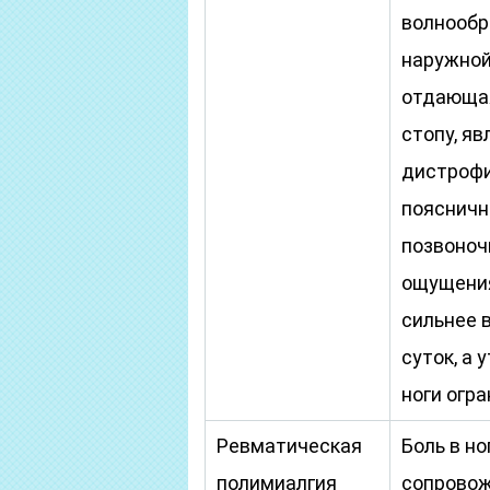
волнообр
наружной
отдающая
стопу, я
дистрофи
поясничн
позвоноч
ощущения
сильнее 
суток, а
ноги огр
Ревматическая
Боль в но
полимиалгия
сопрово