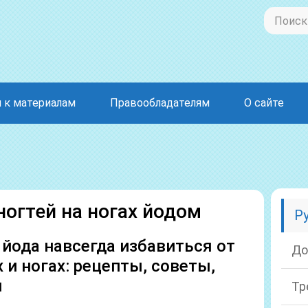
 к материалам
Правообладателям
О сайте
ногтей на ногах йодом
Р
йода навсегда избавиться от
До
х и ногах: рецепты, советы,
я
Тр