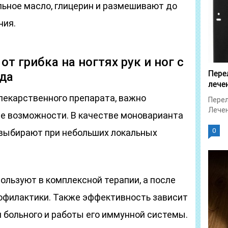
льное масло, глицерин и размешивают до
ния.
т грибка на ногтях рук и ног с
Пере
да
лече
 лекарственного препарата, важно
Перел
Лечен
ие возможности. В качестве моноварианта
0
 выбирают при небольших локальных
пользуют в комплексной терапии, а после
офилактики. Также эффективность зависит
 больного и работы его иммунной системы.