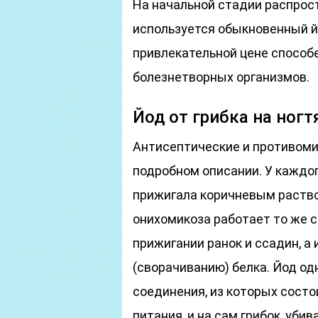
На начальной стадии распрос
используется обыкновенный й
привлекательной цене способ
болезнетворных организмов.
Йод от грибка на ногт
Антисептические и противоми
подробном описании. У каждог
прижигала коричневым раство
онихомикоза работает то же с
прижигании ранок и ссадин, а 
(сворачиванию) белка. Йод о
соединения, из которых состо
питания, и на сам грибок, уби