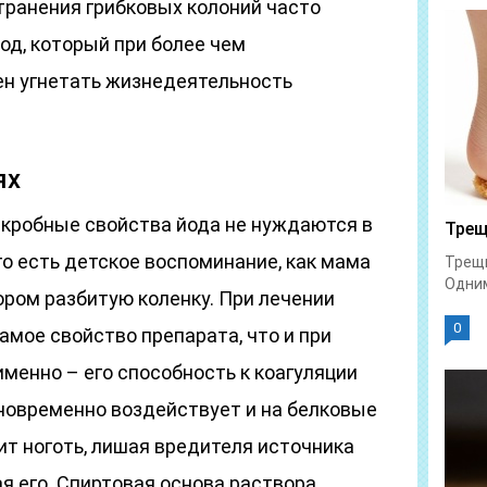
транения грибковых колоний часто
од, который при более чем
ен угнетать жизнедеятельность
ях
кробные свойства йода не нуждаются в
Трещ
о есть детское воспоминание, как мама
Трещи
Одним
ром разбитую коленку. При лечении
0
амое свойство препарата, что и при
именно – его способность к коагуляции
дновременно воздействует и на белковые
ит ноготь, лишая вредителя источника
вая его. Спиртовая основа раствора