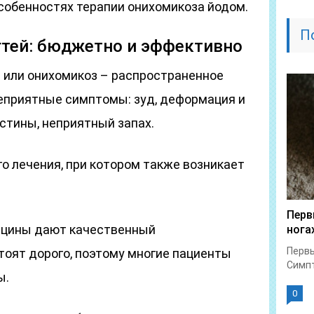
собенностях терапии онихомикоза йодом.
П
гтей: бюджетно и эффективно
 или онихомикоз – распространенное
неприятные симптомы: зуд, деформация и
стины, неприятный запах.
о лечения, при котором также возникает
Перв
ицины дают качественный
нога
Первы
тоят дорого, поэтому многие пациенты
Симпт
ы.
0