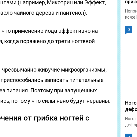
прик
тами (например, Микотрин или Эффект,
Непри
сло чайного дерева и пантенол).
коже 
0
, что применение йода эффективно на
, когда поражено до трети ногтевой
 – чрезвычайно живучие микроорганизмы,
 приспособились запасать питательные
без питания. Поэтому при запущенных
ись, потому что силы явно будут неравны.
Ного
дефо
чения от грибка ногтей с
Ногот
дефор