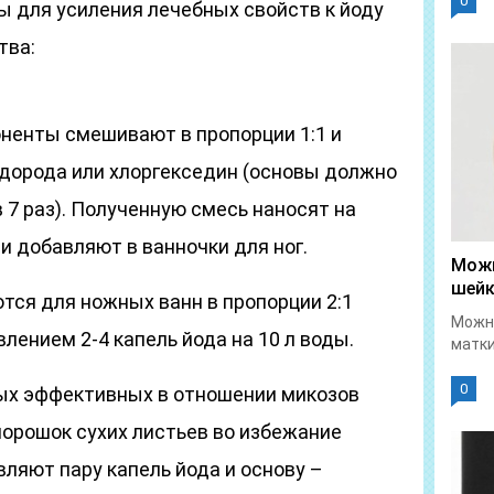
0
ы для усиления лечебных свойств к йоду
тва:
оненты смешивают в пропорции 1:1 и
дорода или хлоргекседин (основы должно
 7 раз). Полученную смесь наносят на
и добавляют в ванночки для ног.
Можн
шейк
ются для ножных ванн в пропорции 2:1
Можно
лением 2-4 капель йода на 10 л воды.
матки
0
мых эффективных в отношении микозов
порошок сухих листьев во избежание
авляют пару капель йода и основу –