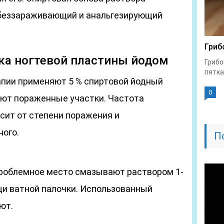
беззараживающий и анальгезирующий
Гриб
ка ногтевой пластины йодом
Грибо
пятка
апии применяют 5 % спиртовой йодный
0
ют пораженные участки. Частота
сит от степени поражения и
ного.
П
роблемное место смазывают раствором 1-
ощи ватной палочки. Использованный
ют.