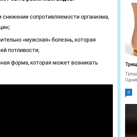
и снижении сопротивляемости организма,
щин;
тельно «мужская» болезнь, которая
ней потливости;
зная форма, которая может возникать
Трещ
Трещи
Одним
0