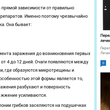
в прямой зависимости от правильно
репаратов. Именно поэтому чрезвычайно
а. Она бывает:
Пере
лече
Перел
мента заражения до возникновения первых
Лечен
от 4 до 12 дней. Очаги появляются между
0
и, где образуются микротрещины и
особенностью этой формы является то,
оражения разбухают и поверхность
и жжение усиливаются.
лонии грибков заселяются на подушечках