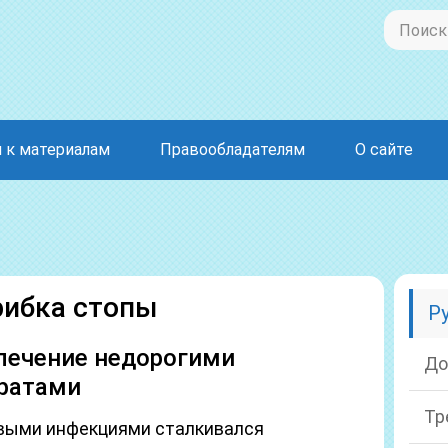
 к материалам
Правообладателям
О сайте
рибка стопы
Р
 лечение недорогими
До
ратами
Тр
выми инфекциями сталкивался