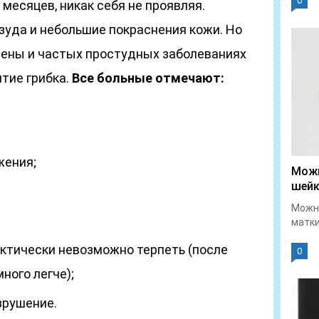
0
месяцев, никак себя не проявляя.
уда и небольшие покраснения кожи. Но
иены и частых простудных заболеваниях
тие грибка.
Все больные отмечают:
жения;
Можн
шейк
Можно
матки
актически невозможно терпеть (после
0
ного легче);
зрушение.