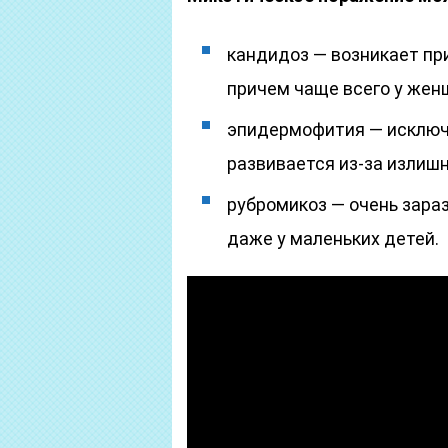
кандидоз — возникает пр
причем чаще всего у жен
эпидермофития — исключи
развивается из-за излиш
рубромикоз — очень зара
даже у маленьких детей.