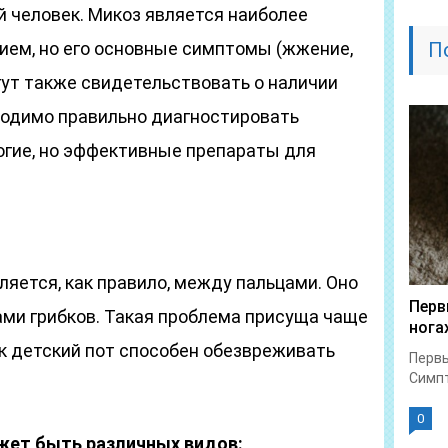
 человек. Микоз является наиболее
ем, но его основные симптомы (жжение,
П
гут также свидетельствовать о наличии
ходимо правильно диагностировать
огие, но эффективные препараты для
ляется, как правило, между пальцами. Оно
Перв
ми грибков. Такая проблема присуща чаще
нога
к детский пот способен обезвреживать
Первы
Симпт
0
жет быть различных видов: