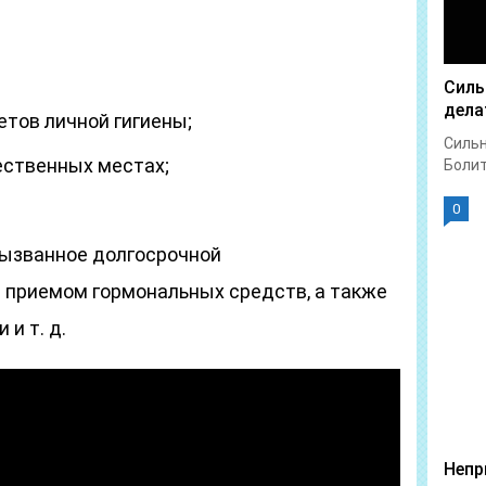
Силь
дела
тов личной гигиены;
Сильн
ественных местах;
Болит 
0
вызванное долгосрочной
 приемом гормональных средств, а также
и т. д.
Непр