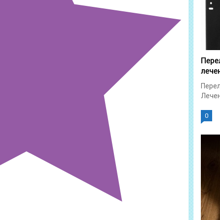
Пере
лече
Перел
Лечен
0