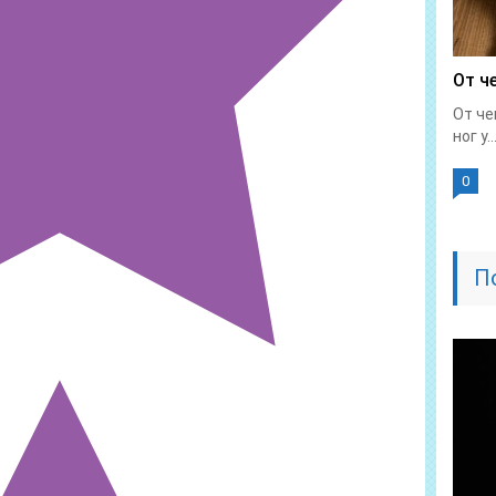
От ч
От че
ног у..
0
П