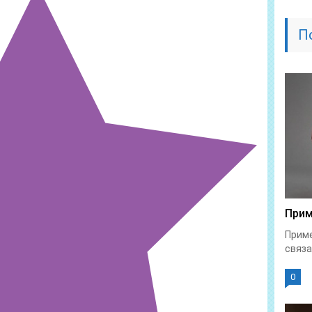
П
Прим
Приме
связа
0