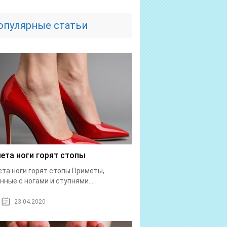
опулярные статьи
ета ноги горят стопы
та ноги горят стопы Приметы,
нные с ногами и ступнями...
23.04.2020