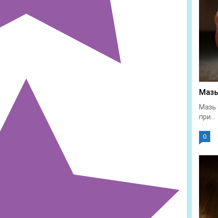
Мазь
Мазь 
при...
0