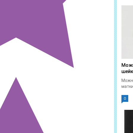
Можн
шейк
Можно
матки
0