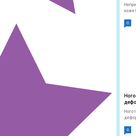
Непри
коже 
0
Ного
дефо
Ногот
дефор
0