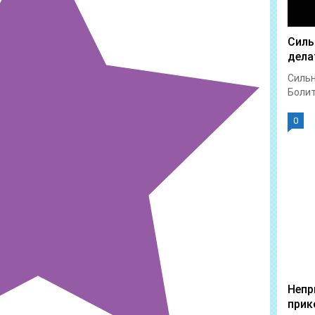
Силь
дела
Сильн
Болит 
0
Непр
прик